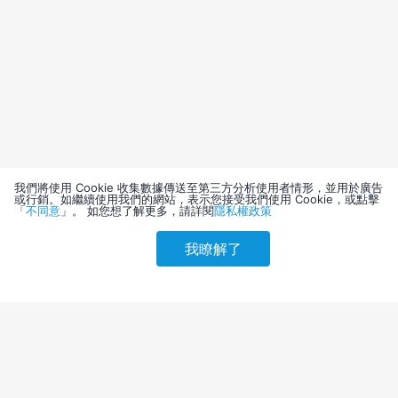
我們將使用 Cookie 收集數據傳送至第三方分析使用者情形，並用於廣告
或行銷。如繼續使用我們的網站，表示您接受我們使用 Cookie，或點擊
「
不同意
」。 如您想了解更多，請詳閱
隱私權政策
我瞭解了
請選擇其他入住日