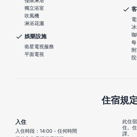
僅限淋浴
獨立浴室
客
吹風機
電
淋浴花灑
冰
咖
娛樂設施
每
衛星電視服務
附
平面電視
院
住宿規
此住宿
入住
住。住
入住時段：14:00 - 任何時間
譯。