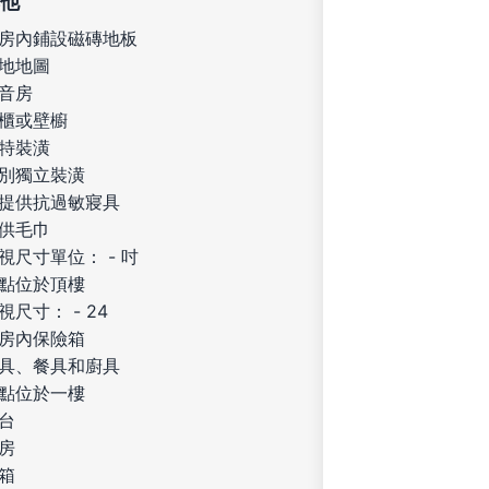
他
房內鋪設磁磚地板
地地圖
音房
櫃或壁櫥
特裝潢
別獨立裝潢
提供抗過敏寢具
供毛巾
視尺寸單位： - 吋
點位於頂樓
視尺寸： - 24
房內保險箱
具、餐具和廚具
點位於一樓
台
房
箱