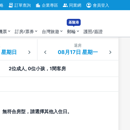
account_circle
contract
location_city
group
略
訂單查詢
企業專區
同業網
會員登入
基隆港
機票
訂房/票券
台灣旅遊
郵輪
護照/簽證
expand_more
expand_more
expand_more
expand_more
住
退房
2位成人, 0位小孩，1間客房
無符合房型，請選擇其他入住日。