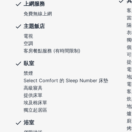
其
上網服務
客
免費無線上網
當
隔
主題飯店
衣
電視
獨
空調
個
客房餐點服務 (有時間限制)
可
提
臥室
電
禁煙
地
Select Comfort 的 Sleep Number 床墊
電
高級寢具
客
提供床單
炊
埃及棉床單
地
獨立起居區
爐
廚
浴室
烤