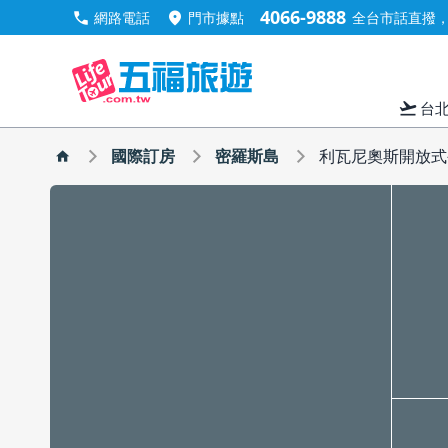
4066-9888
call
location_on
網路電話
門市據點
全台市話直撥，手
flight_takeoff
台
國際訂房
密羅斯島
利瓦尼奧斯開放式