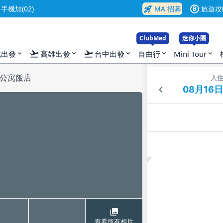
rocket_launch
機加(02)
MA 招募
旅遊攻
B
ClubMed
迷你小團
flight_takeoff
flight_takeoff
北出發
高雄出發
台中出發
自由行
Mini Tour
expand_more
expand_more
expand_more
expand_more
expand_more
公寓飯店
入
查看所有相片