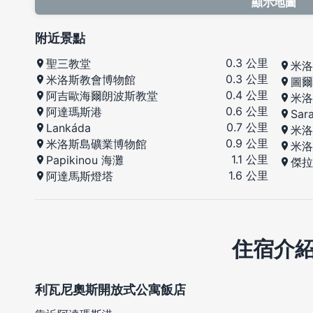
顯示地圖
附近景點
0.3 公里
聖三教堂
米洛
0.3 公里
米洛斯教會博物館
圖爾
0.4 公里
阿吉歐海爾朗波斯教堂
米洛
0.6 公里
阿達瑪斯港
Sar
0.7 公里
Lankáda
米洛
0.9 公里
米洛斯島礦業博物館
米洛
1.1 公里
Papikinou 海灘
傑拉
1.6 公里
阿達馬斯燈塔
住宿介
利瓦尼奧斯開放式公寓飯店