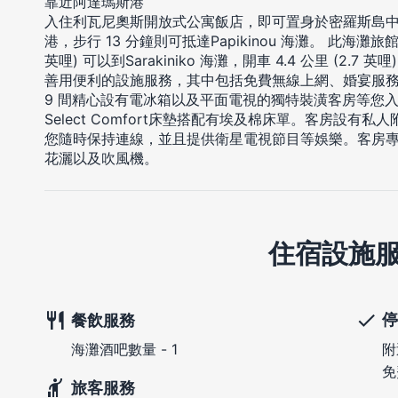
靠近阿達瑪斯港
入住利瓦尼奧斯開放式公寓飯店，即可置身於密羅斯島中
港，步行 13 分鐘則可抵達Papikinou 海灘。 此海灘旅館
英哩) 可以到Sarakiniko 海灘，開車 4.4 公里 (2.
善用便利的設施服務，其中包括免費無線上網、婚宴服務
9 間精心設有電冰箱以及平面電視的獨特裝潢客房等您
Select Comfort床墊搭配有埃及棉床單。客房設
您隨時保持連線，並且提供衛星電視節目等娛樂。客房
花灑以及吹風機。
住宿設施
停
餐飲服務
附
海灘酒吧數量 - 1
免
旅客服務