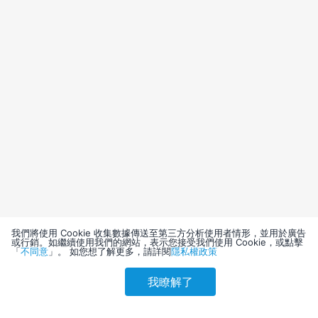
我們將使用 Cookie 收集數據傳送至第三方分析使用者情形，並用於廣告
或行銷。如繼續使用我們的網站，表示您接受我們使用 Cookie，或點擊
「
不同意
」。 如您想了解更多，請詳閱
隱私權政策
我瞭解了
請選擇其他入住日