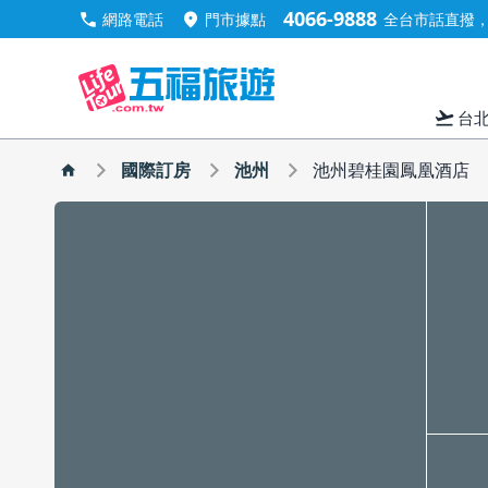
4066-9888
call
location_on
網路電話
門市據點
全台市話直撥，手
flight_takeoff
台
國際訂房
池州
池州碧桂園鳳凰酒店