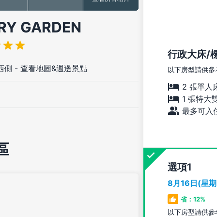
Y GARDEN
行政大床/
西側
-
查看地圖&週邊景點
以下房型請供參
2 張單人
1 張特大
最多可入住
區
選項
8月16日(星
省：12%
以下房型請供參