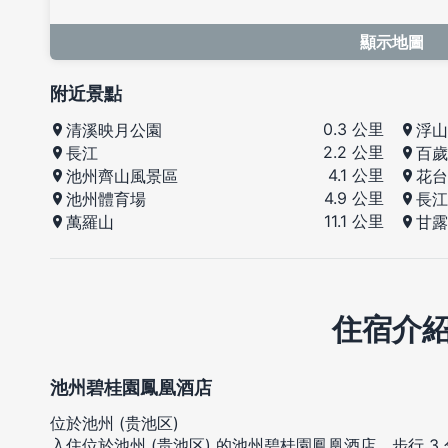
顯示地圖
附近景點
0.3 公里
清溪映月公園
浮山
2.2 公里
長江
百歲
4.1 公里
池州齊山風景區
花台
4.9 公里
池州體育場
長江
11.1 公里
萬羅山
甘露
住宿介
池州碧桂園鳳凰酒店
位於池州 (贵池区)
入住位於池州 (贵池区) 的池州碧桂園鳳凰酒店，步行 3