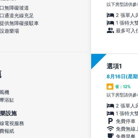
以下房型請供參
口無障礙坡道
2 張單人
口通道光線充足
1 張特大
提供無障礙接駁車
最多可入住
設遊樂場
選項
施
8月16日(星
省：12%
風機
以下房型請供參
摩浴缸
2 張單人
樂設施
1 張特大
免費停車
線電視服務
免費無線
費報紙
免費早餐