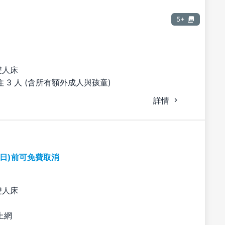
5+
雙人床
 3 人 (含所有額外成人與孩童)
詳情
期日)前可免費取消
雙人床
上網