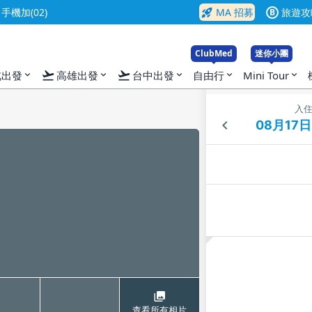
rocket_launch
機加(02)
MA 招募
旅遊攻
B
ClubMed
迷你小團
flight_takeoff
flight_takeoff
北出發
高雄出發
台中出發
自由行
Mini Tour
expand_more
expand_more
expand_more
expand_more
expand_more
入
查看所有相片