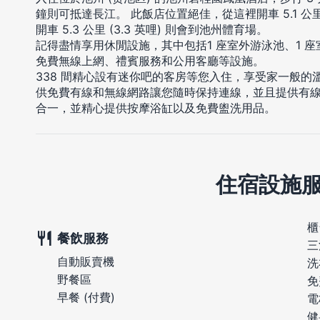
鐘則可抵達長江。 此飯店位置絕佳，從這裡開車 5.1 公里
開車 5.3 公里 (3.3 英哩) 則會到池州體育場。
記得盡情享用休閒設施，其中包括1 座室外游泳池、1 
免費無線上網、禮賓服務和公用客廳等設施。
338 間精心設有迷你吧的客房等您入住，享受家一般
供免費有線和無線網路讓您隨時保持連線，並且提供有線
合一，並精心提供按摩浴缸以及免費盥洗用品。
住宿設施
櫃
餐飲服務
三
自動販賣機
洗
野餐區
免
早餐 (付費)
電
健