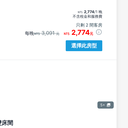
2,774
/1 晚
不含稅金和服務費
只剩 2 間客房
2,774
3,091
每晚
元
元
選擇此房型
5+
雙床間