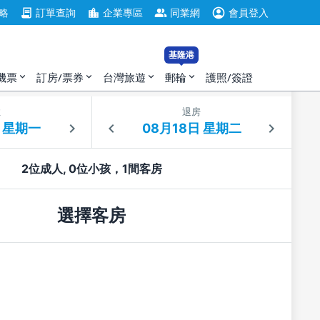
account_circle
contract
location_city
group
略
訂單查詢
企業專區
同業網
會員登入
基隆港
機票
訂房/票券
台灣旅遊
郵輪
護照/簽證
expand_more
expand_more
expand_more
expand_more
住
退房
2位成人, 0位小孩，1間客房
選擇客房