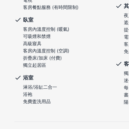
電視
其
客房餐點服務 (有時間限制)
夜
臥室
遮
客房內溫度控制 (暖氣)
提
可吸煙和禁煙
電
高級寢具
客
客房內溫度控制 (空調)
免
折疊床/加床 (付費)
客
獨立起居區
獨
浴室
迷
淋浴/浴缸二合一
每
浴袍
書
免費盥洗用品
陽