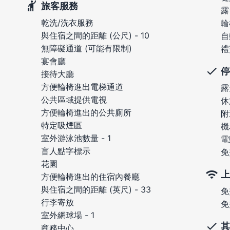
旅客服務
露
乾洗/洗衣服務
輪
與住宿之間的距離 (公尺) - 10
自
無障礙通道 (可能有限制)
禮
宴會廳
停
接待大廳
方便輪椅進出電梯通道
露
公共區域提供電視
休
方便輪椅進出的公共廁所
附
特定吸煙區
機
室外游泳池數量 - 1
電
盲人點字標示
免
花園
上
方便輪椅進出的住宿內餐廳
與住宿之間的距離 (英尺) - 33
免
行李寄放
免
室外網球場 - 1
其
商務中心