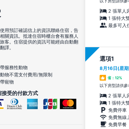
以下房型請供參
定
2 張單人
1 張特大
最多可入住
使用預訂確認信上的資訊聯絡住宿，告
相關資訊。抵達住宿時櫃台會有服務人
旅客。住宿提供的資訊可能經由自動翻
翻譯。
選項
帶服務性動物
8月16日(星
動物不需支付費用/無限制
省：12%
帶寵物
以下房型請供參
宿接受的付款方式
2 張單人
1 張特大
免費停車
免費無線
免費早餐