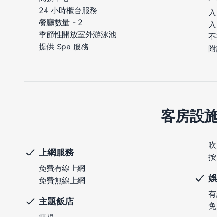
24 小時櫃台服務
入
餐廳數量 - 2
入
季節性開放室外游泳池
不
提供 Spa 服務
附
客房設
吹
上網服務
按
免費有線上網
娛
免費無線上網
有
主題飯店
免