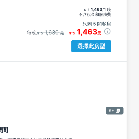
1,463
/1 晚
不含稅金和服務費
只剩 5 間客房
1,463
1,630
每晚
元
元
選擇此房型
6+
標間