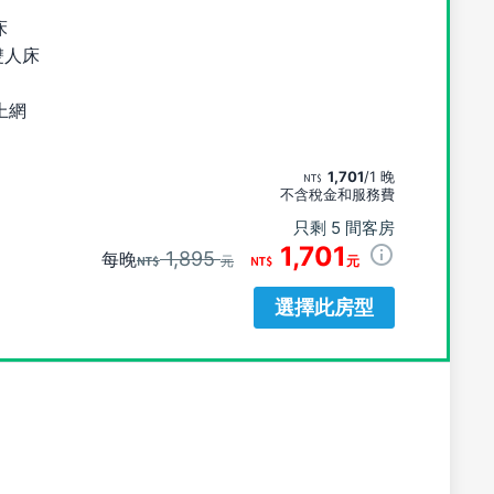
床
雙人床
上網
1,701
/1 晚
不含稅金和服務費
只剩 5 間客房
1,701
1,895
每晚
元
元
選擇此房型