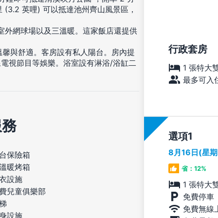
 (3.2 英哩) 可以抵達池州齊山風景區，
座室外網球場以及三溫暖。這家飯店還提供
行政套房
的溫馨與舒適。客房設有私人陽台。房內提
電視節目等娛樂。浴室設有淋浴/浴缸二
1 張特大
最多可入住
服務
選項
8月16日(星
台保險箱
溫暖烤箱
省：12%
衣設施
1 張特大
費兒童俱樂部
免費停車
梯
免費無線
身設施