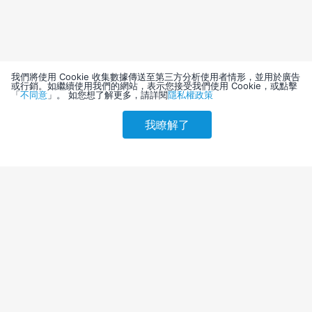
我們將使用 Cookie 收集數據傳送至第三方分析使用者情形，並用於廣告
或行銷。如繼續使用我們的網站，表示您接受我們使用 Cookie，或點擊
「
不同意
」。 如您想了解更多，請詳閱
隱私權政策
我瞭解了
請選擇其他入住日