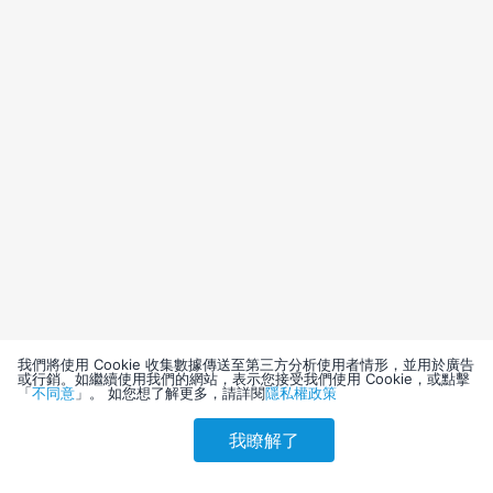
我們將使用 Cookie 收集數據傳送至第三方分析使用者情形，並用於廣告
或行銷。如繼續使用我們的網站，表示您接受我們使用 Cookie，或點擊
「
不同意
」。 如您想了解更多，請詳閱
隱私權政策
我瞭解了
請選擇其他入住日