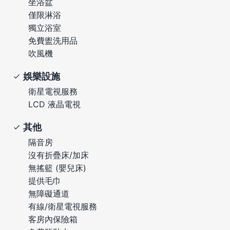
坐浴盆
僅限淋浴
獨立浴室
免費盥洗用品
吹風機
娛樂設施
衛星電視服務
LCD 液晶電視
其他
隔音房
沒有折疊床/加床
無搖籃 (嬰兒床)
提供毛巾
無障礙通道
有線/衛星電視服務
客房內保險箱