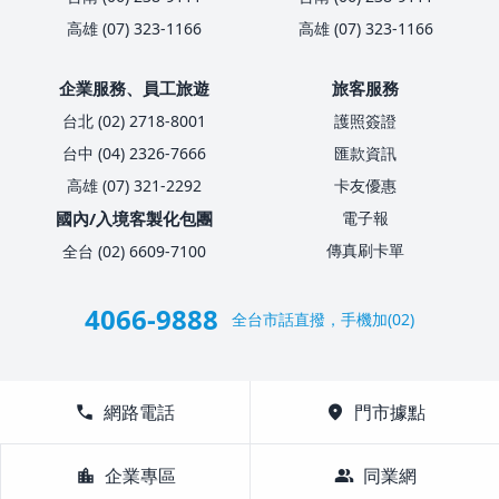
高雄 (07) 323-1166
高雄 (07) 323-1166
企業服務、員工旅遊
旅客服務
台北 (02) 2718-8001
護照簽證
台中 (04) 2326-7666
匯款資訊
高雄 (07) 321-2292
卡友優惠
國內/入境客製化包團
電子報
傳真刷卡單
全台 (02) 6609-7100
4066-9888
全台市話直撥，手機加(02)
call
網路電話
location_on
門市據點
location_city
企業專區
group
同業網