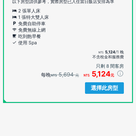
以下房型請供參考，實際房型已入住當日飯店安排為準
2 張單人床
1 張特大雙人床
免費自助停車
免費無線上網
吃到飽早餐
使用 Spa
5,124
/1 晚
不含稅金和服務費
只剩 8 間客房
5,124
5,694
每晚
元
元
選擇此房型