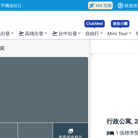
rocket_launch
機加(02)
MA 招募
旅遊攻
B
ClubMed
迷你小團
flight_takeoff
flight_takeoff
北出發
高雄出發
台中出發
自由行
Mini Tour
expand_more
expand_more
expand_more
expand_more
expand_more
寓
行政公寓, 
1 張標準
查看所有相片