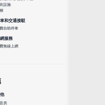
衣設施
梯
車和交通接駁
費自助停車
網服務
費無線上網
施
他
音房