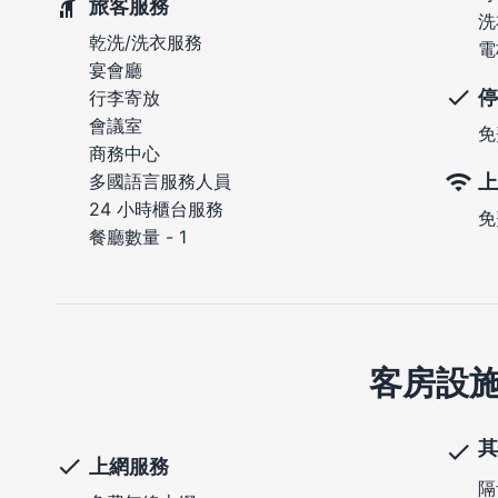
旅客服務
洗
乾洗/洗衣服務
電
宴會廳
停
行李寄放
會議室
免
商務中心
上
多國語言服務人員
24 小時櫃台服務
免
餐廳數量 - 1
客房設
其
上網服務
隔