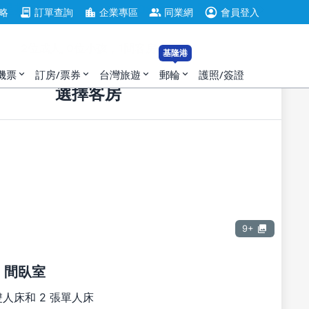
account_circle
contract
location_city
group
略
訂單查詢
企業專區
同業網
會員登入
2位成人, 0位小孩，1間客房
基隆港
機票
訂房/票券
台灣旅遊
郵輪
護照/簽證
expand_more
expand_more
expand_more
expand_more
選擇客房
9+
2 間臥室
雙人床和 2 張單人床