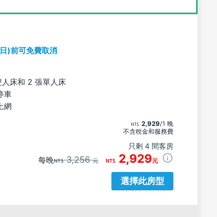
期日)前可免費取消
雙人床和 2 張單人床
停車
上網
2,929
/1 晚
不含稅金和服務費
只剩 4 間客房
2,929
3,256
每晚
元
元
選擇此房型