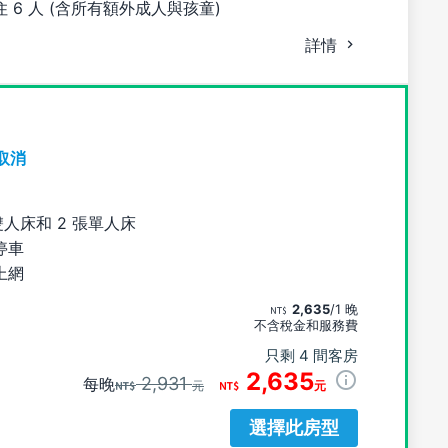
 6 人 (含所有額外成人與孩童)
詳情
取消
雙人床和 2 張單人床
停車
上網
2,635
/1 晚
不含稅金和服務費
只剩 4 間客房
2,635
2,931
每晚
元
元
選擇此房型