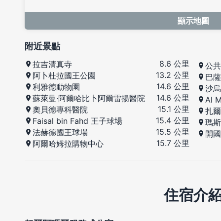
顯示地圖
附近景點
8.6 公里
拉吉清真寺
公共
13.2 公里
阿卜杜拉國王公園
巴薩
14.6 公里
利雅德動物園
沙烏
14.6 公里
蘇萊曼·阿爾哈比卜阿爾雷揚醫院
Al M
15.1 公里
奧貝德專科醫院
扎爾
15.4 公里
Faisal bin Fahd 王子球場
瑪斯
15.5 公里
法赫德國王球場
開國
15.7 公里
阿爾哈姆拉購物中心
住宿介