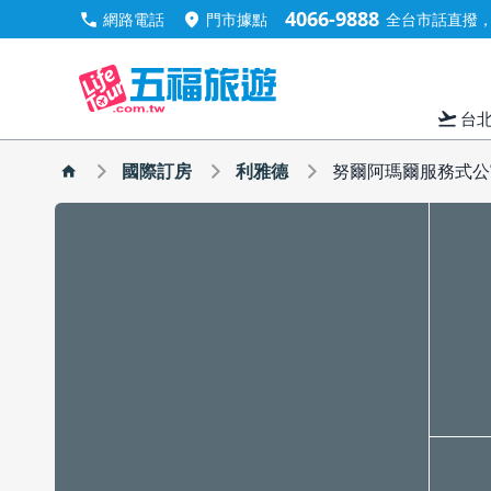
4066-9888
call
location_on
網路電話
門市據點
全台市話直撥，手
flight_takeoff
台
國際訂房
利雅德
努爾阿瑪爾服務式公