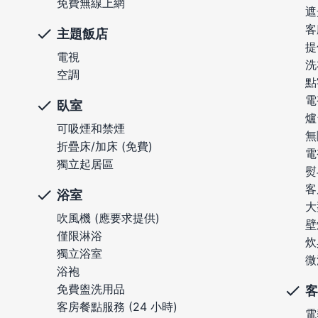
免費無線上網
遮
客
主題飯店
提
電視
洗
空調
點
電
臥室
爐
可吸煙和禁煙
無
折疊床/加床 (免費)
電
獨立起居區
熨
客
浴室
大
吹風機 (應要求提供)
壁
僅限淋浴
炊
獨立浴室
微
浴袍
免費盥洗用品
客
客房餐點服務 (24 小時)
電