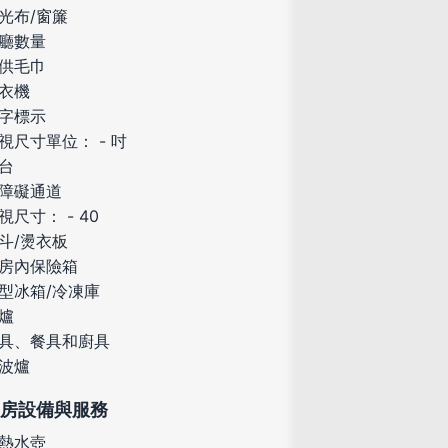
光布/窗簾
廳數量
供毛巾
衣機
字標示
視尺寸單位： - 吋
台
障礙通道
視尺寸： - 40
斗/燙衣板
房內保險箱
型冰箱/冷凍庫
爐
具、餐具和廚具
波爐
房設備與服務
熱水壺