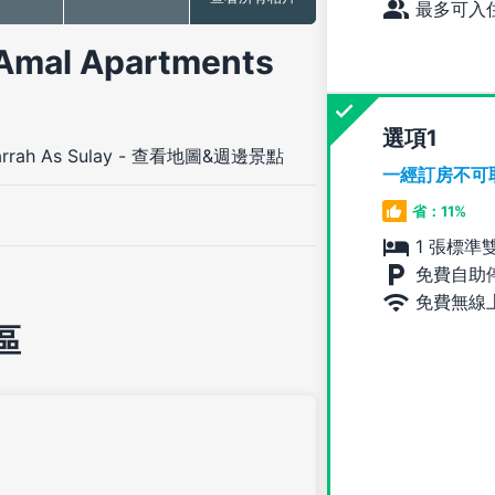
最多可入住
l Apartments
選項
rrah As Sulay
-
查看地圖&週邊景點
一經訂房不可
省：11%
1 張標準
免費自助
免費無線
區