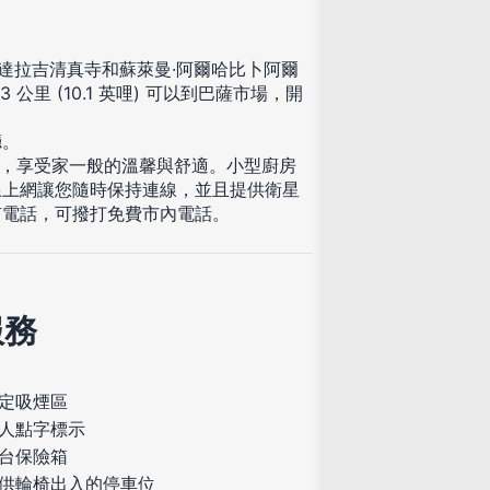
抵達拉吉清真寺和蘇萊曼·阿爾哈比卜阿爾
公里 (10.1 英哩) 可以到巴薩市場，開
廳。
入住，享受家一般的溫馨與舒適。小型廚房
線上網讓您隨時保持連線，並且提供衛星
有電話，可撥打免費市內電話。
服務
定吸煙區
人點字標示
台保險箱
供輪椅出入的停車位