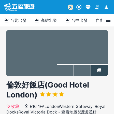
contract
person
rocket_launch
B
menu
flight_takeoff
flight_takeoff
flight_takeoff
台北出發
高雄出發
台中出發
自由行
倫敦好飯店(Good Hotel
London)
E16 1FALondonWestern Gateway, Royal
收藏
DocksRoyal Victoria Dock
-
查看地圖&週邊景點