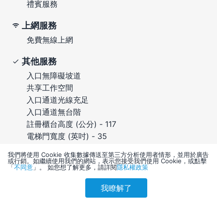
禮賓服務
上網服務
免費無線上網
其他服務
入口無障礙坡道
共享工作空間
入口通道光線充足
入口通道無台階
註冊櫃台高度 (公分) - 117
電梯門寬度 (英吋) - 35
註冊櫃台高度 (英吋) - 46
我們將使用 Cookie 收集數據傳送至第三方分析使用者情形，並用於廣告
電梯門寬度 (公分) - 90
或行銷。如繼續使用我們的網站，表示您接受我們使用 Cookie，或點擊
「
不同意
」。 如您想了解更多，請詳閱
隱私權政策
不提供無障礙接駁車
我瞭解了
參考售價(含稅)
會員訂購
訪客訂購
刷卡優惠
7,548