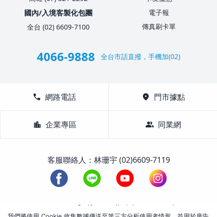
國內/入境客製化包團
電子報
傳真刷卡單
全台 (02) 6609-7100
4066-9888
全台市話直撥，手機加(02)
call
網路電話
location_on
門市據點
location_city
企業專區
group
同業網
客服聯絡人：林珊宇 (02)6609-7119
1988-2026 © Lifetour All Rights Reserved.
我們將使用 Cookie 收集數據傳送至第三方分析使用者情形，並用於廣告