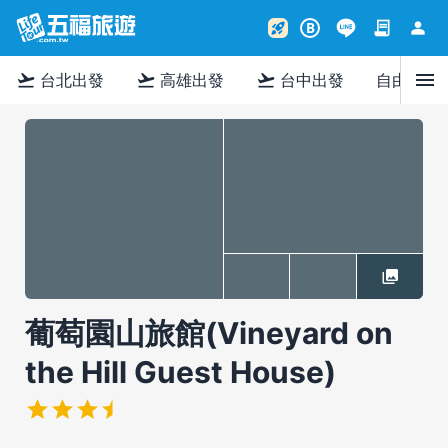
contract
person
rocket_launch
B
menu
flight_takeoff
flight_takeoff
flight_takeoff
台北出發
高雄出發
台中出發
自由行
葡萄園山旅館(Vineyard on
the Hill Guest House)