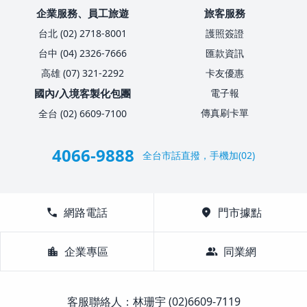
企業服務、員工旅遊
旅客服務
台北 (02) 2718-8001
護照簽證
台中 (04) 2326-7666
匯款資訊
高雄 (07) 321-2292
卡友優惠
國內/入境客製化包團
電子報
傳真刷卡單
全台 (02) 6609-7100
4066-9888
全台市話直撥，手機加(02)
call
網路電話
location_on
門市據點
location_city
企業專區
group
同業網
客服聯絡人：林珊宇 (02)6609-7119