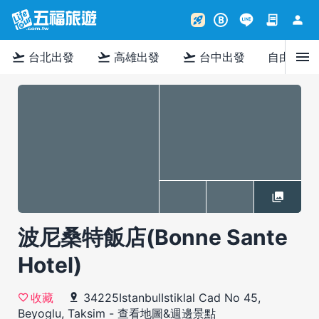
contract
person
rocket_launch
B
menu
flight_takeoff
flight_takeoff
flight_takeoff
台北出發
高雄出發
台中出發
自由行
波尼桑特飯店(Bonne Sante
Hotel)
34225IstanbulIstiklal Cad No 45,
收藏
Beyoglu, Taksim
-
查看地圖&週邊景點