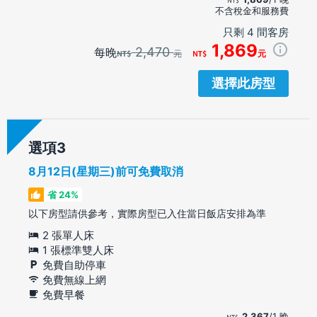
不含稅金和服務費
只剩 4 間客房
1,869
2,470
每晚
元
元
選擇此房型
選項
8月12日(星期三)前可免費取消
省 24%
以下房型請供參考，實際房型已入住當日飯店安排為準
2 張單人床
1 張標準雙人床
免費自助停車
免費無線上網
免費早餐
2,367
/1 晚