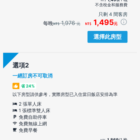
不含稅金和服務費
只剩 4 間客房
1,495
1,976
每晚
元
元
選擇此房型
選項
一經訂房不可取消
省 24%
以下房型請供參考，實際房型已入住當日飯店安排為準
2 張單人床
1 張標準雙人床
免費自助停車
免費無線上網
免費早餐
1,869
/1 晚