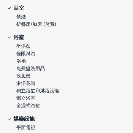
臥室
禁煙
折疊床/加床 (付費)
浴室
坐浴盆
僅限淋浴
浴袍
免費盥洗用品
吹風機
淋浴花灑
獨立浴缸和淋浴設備
獨立浴室
全浸式浴缸
娛樂設施
平面電視