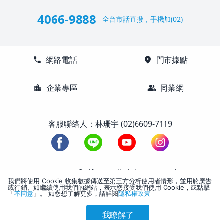
4066-9888
全台市話直撥，手機加(02)
call
網路電話
location_on
門市據點
location_city
企業專區
group
同業網
客服聯絡人：林珊宇 (02)6609-7119
1988-2026 © Lifetour All Rights Reserved.
我們將使用 Cookie 收集數據傳送至第三方分析使用者情形，並用於廣告
或行銷。如繼續使用我們的網站，表示您接受我們使用 Cookie，或點擊
「
不同意
」。 如您想了解更多，請詳閱
隱私權政策
我瞭解了
參考售價(含稅)