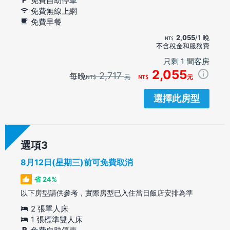
免費自助停車
免費無線上網
免費早餐
2,055
/1 晚
不含稅金和服務費
只剩 1 間客房
2,055
2,717
每晚
元
元
選擇此房型
選項
8月12日(星期三)前可免費取消
省 24%
以下房型請供參考，實際房型已入住當日飯店安排為準
2 張單人床
1 張標準雙人床