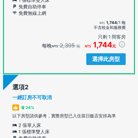
1 張標準雙人床
免費自助停車
免費無線上網
1,744
/1 晚
不含稅金和服務費
只剩 1 間客房
1,744
2,305
每晚
元
元
選擇此房型
選項
一經訂房不可取消
省 24%
以下房型請供參考，實際房型已入住當日飯店安排為準
2 張單人床
1 張標準雙人床