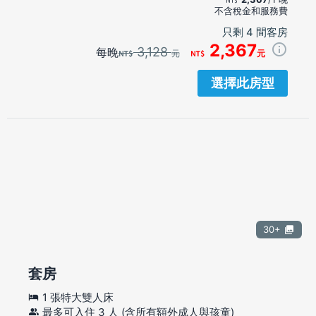
不含稅金和服務費
只剩 4 間客房
2,367
3,128
每晚
元
元
選擇此房型
30+
套房
1 張特大雙人床
最多可入住 3 人 (含所有額外成人與孩童)