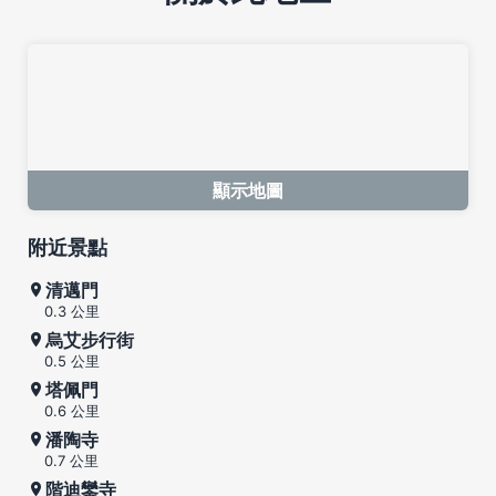
顯示地圖
附近景點
清邁門
0.3 公里
烏艾步行街
0.5 公里
塔佩門
0.6 公里
潘陶寺
0.7 公里
階迪鑾寺