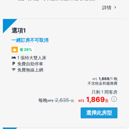
詳情
選項
一經訂房不可取消
省 29%
1 張特大雙人床
免費自助停車
免費無線上網
1,869
/1 晚
不含稅金和服務費
只剩 1 間客房
1,869
2,635
每晚
元
元
選擇此房型