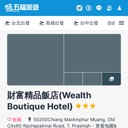
contract
person
rocket_launch
B
menu
flight_takeoff
flight_takeoff
flight_takeoff
台北出發
高雄出發
台中出發
自由行
財富精品飯店(Wealth
Boutique Hotel)
50200Chiang MaiAmphur Muang, Old
收藏
City60 Rachapakinai Road, T. Prasingh
-
查看地圖&