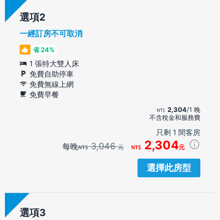
選項
一經訂房不可取消
省 24%
1 張特大雙人床
免費自助停車
免費無線上網
免費早餐
2,304
/1 晚
不含稅金和服務費
只剩 1 間客房
2,304
3,046
每晚
元
元
選擇此房型
選項