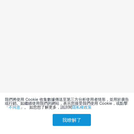
我們將使用 Cookie 收集數據傳送至第三方分析使用者情形，並用於廣告
或行銷。如繼續使用我們的網站，表示您接受我們使用 Cookie，或點擊
「
不同意
」。 如您想了解更多，請詳閱
隱私權政策
我瞭解了
請選擇其他入住日