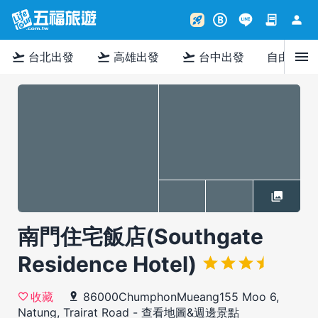
contract
person
rocket_launch
B
menu
flight_takeoff
flight_takeoff
flight_takeoff
台北出發
高雄出發
台中出發
自由行
南門住宅飯店(Southgate
Residence Hotel)
86000ChumphonMueang155 Moo 6,
收藏
Natung, Trairat Road
-
查看地圖&週邊景點