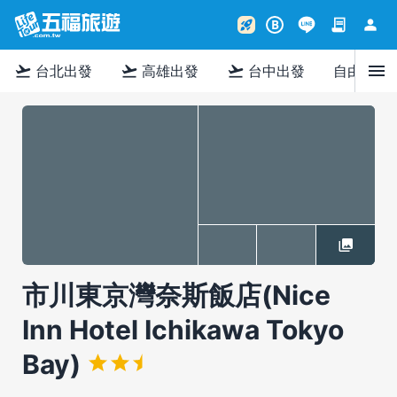
contract
person
rocket_launch
B
menu
flight_takeoff
flight_takeoff
flight_takeoff
台北出發
高雄出發
台中出發
自由行
市川東京灣奈斯飯店(Nice
Inn Hotel Ichikawa Tokyo
Bay)