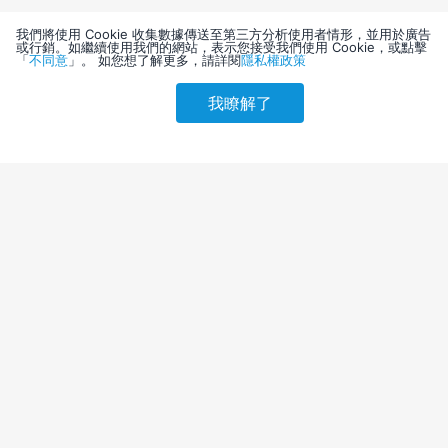
我們將使用 Cookie 收集數據傳送至第三方分析使用者情形，並用於廣告
或行銷。如繼續使用我們的網站，表示您接受我們使用 Cookie，或點擊
「
不同意
」。 如您想了解更多，請詳閱
隱私權政策
我瞭解了
請選擇其他入住日