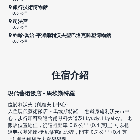
銀行技術博物館
0.6 公里
司法宮
0.6 公里
約翰·喬治·平澤爾利沃夫聖巴洛克雕塑博物館
0.6 公里
住宿介紹
現代藝術飯店 - 馬埃斯特羅
位於利沃夫 (利維夫市中心)
入住現代藝術飯店 - 馬埃斯特羅 ，您就身處利沃夫市中
心，步行即可到達舍甫琴科大道及I Lyudy, I Lyalky。 此
飯店位置絕佳，從這裡開車 0.6 公里 (0.4 英哩) 可以抵
達弗拉基米爾·伊瓦修克紀念碑，開車 0.7 公里 (0.4 英
哩) 則會到利沃夫愛樂樂團。