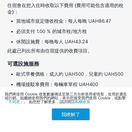
住宿會在您入住時收取以下費用 (費用可能包含適用的稅
金)：
當地城市規定徵收稅金：每人每晚 UAH86.47
必須支付 1.00 % 的城市稅/地方稅
休閒設施費：每晚每人 UAH43.24
此處已列出所有由住宿提供的收費項目。
可選設施服務
歐式早餐價格：成人約 UAH500，兒童約 UAH500
機場接駁車費用：每輛車單程 UAH400
寵物托管押金：每次入住 UAH1500
我們將使用 Cookie 收集數據傳送至第三方分析使用者情形，並用於廣告
或行銷。如繼續使用我們的網站，表示您接受我們使用 Cookie，或點擊
「
不同意
」。 如您想了解更多，請詳閱
隱私權政策
寵物費：每隻寵物每次入住 UAH1000
住宿可能有其他另行收費的項目。這些費用和押金可能
我瞭解了
參考售價(含稅)
不含稅，並且可能會改變。
會員訂購
訪客訂購
刷卡優惠
3,490