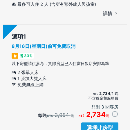
最多可入住 2 人 (含所有額外成人與孩童)
詳情
選項
8月16日(星期日)前可免費取消
省 33%
以下房型請供參考，實際房型已入住當日飯店安排為準
2 張單人床
1 張加大雙人床
免費無線上網
2,734
/1 晚
不含稅金和服務費
只剩 3 間客房
2,734
3,954
每晚
元
元
選擇此房型