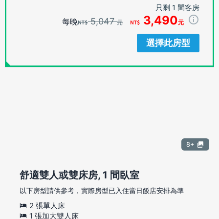
只剩 1 間客房
3,490
5,047
每晚
元
元
選擇此房型
8+
舒適雙人或雙床房, 1 間臥室
以下房型請供參考，實際房型已入住當日飯店安排為準
2 張單人床
1 張加大雙人床