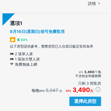
詳情
選項
8月16日(星期日)前可免費取消
省 33%
以下房型請供參考，實際房型已入住當日飯店安排為準
2 張單人床
1 張加大雙人床
免費無線上網
3,490
/1 晚
不含稅金和服務費
只剩 3 間客房
3,490
5,047
每晚
元
元
選擇此房型