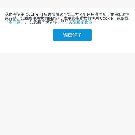
我們將使用 Cookie 收集數據傳送至第三方分析使用者情形，並用於廣告
或行銷。如繼續使用我們的網站，表示您接受我們使用 Cookie，或點擊
「
不同意
」。 如您想了解更多，請詳閱
隱私權政策
我瞭解了
請選擇其他入住日