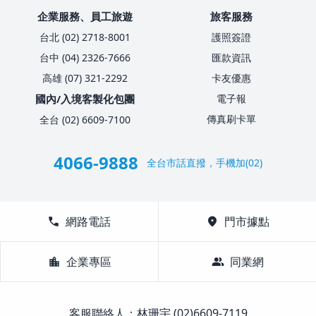
企業服務、員工旅遊
旅客服務
台北 (02) 2718-8001
護照簽證
台中 (04) 2326-7666
匯款資訊
高雄 (07) 321-2292
卡友優惠
國內/入境客製化包團
電子報
傳真刷卡單
全台 (02) 6609-7100
4066-9888
全台市話直撥，手機加(02)
call
網路電話
location_on
門市據點
location_city
企業專區
group
同業網
客服聯絡人：林珊宇 (02)6609-7119