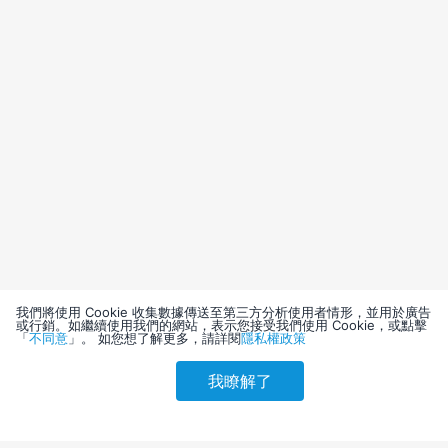
我們將使用 Cookie 收集數據傳送至第三方分析使用者情形，並用於廣告
或行銷。如繼續使用我們的網站，表示您接受我們使用 Cookie，或點擊
「
不同意
」。 如您想了解更多，請詳閱
隱私權政策
我瞭解了
請選擇其他入住日