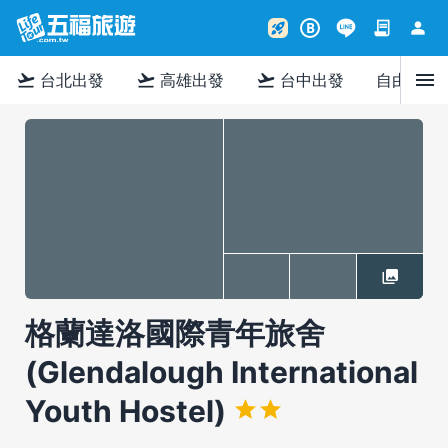
contract
person
rocket_launch
B
menu
flight_takeoff
flight_takeoff
flight_takeoff
台北出發
高雄出發
台中出發
自由行
格蘭達洛國際青年旅舍
(Glendalough International
Youth Hostel)