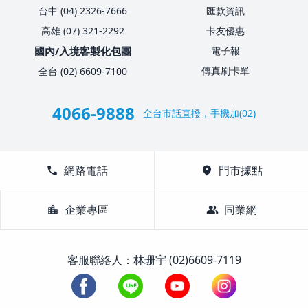
台中 (04) 2326-7666
匯款資訊
高雄 (07) 321-2292
卡友優惠
國內/入境客製化包團
電子報
傳真刷卡單
全台 (02) 6609-7100
4066-9888
全台市話直撥，手機加(02)
call
網路電話
location_on
門市據點
location_city
企業專區
group
同業網
客服聯絡人：林珊宇 (02)6609-7119