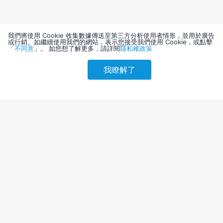
我們將使用 Cookie 收集數據傳送至第三方分析使用者情形，並用於廣告
或行銷。如繼續使用我們的網站，表示您接受我們使用 Cookie，或點擊
「
不同意
」。 如您想了解更多，請詳閱
隱私權政策
我瞭解了
請選擇其他入住日