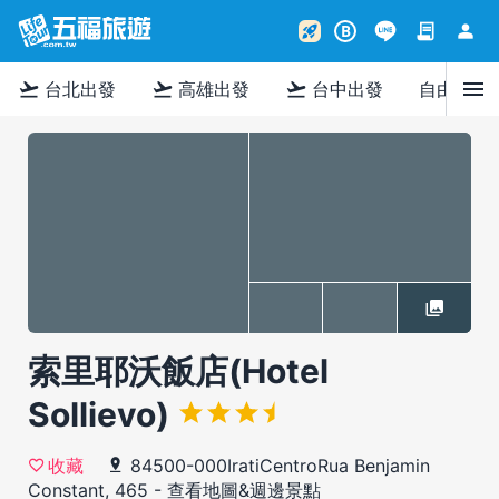
contract
person
rocket_launch
B
menu
flight_takeoff
flight_takeoff
flight_takeoff
台北出發
高雄出發
台中出發
自由行
索里耶沃飯店(Hotel
Sollievo)
84500-000IratiCentroRua Benjamin
收藏
Constant, 465
-
查看地圖&週邊景點