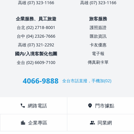
高雄 (07) 323-1166
高雄 (07) 323-1166
企業服務、員工旅遊
旅客服務
台北 (02) 2718-8001
護照簽證
台中 (04) 2326-7666
匯款資訊
高雄 (07) 321-2292
卡友優惠
國內/入境客製化包團
電子報
傳真刷卡單
全台 (02) 6609-7100
4066-9888
全台市話直撥，手機加(02)
call
網路電話
location_on
門市據點
location_city
企業專區
group
同業網