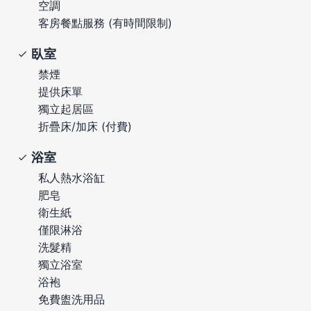
空調
客房餐點服務 (有時間限制)
臥室
禁煙
提供床單
獨立起居區
折疊床/加床 (付費)
浴室
私人熱水浴缸
肥皂
衛生紙
僅限淋浴
洗髮精
獨立浴室
浴袍
免費盥洗用品