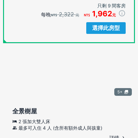
只剩 9 間客房
1,962
2,322
每晚
元
元
選擇此房型
5+
全景樹屋
2 張加大雙人床
最多可入住 4 人 (含所有額外成人與孩童)
詳情