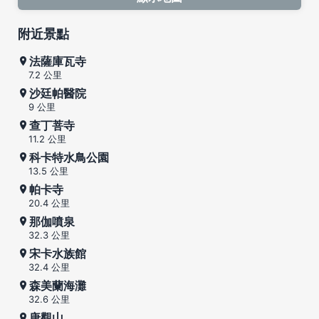
附近景點
法薩庫瓦寺
7.2 公里
沙廷帕醫院
9 公里
查丁菩寺
11.2 公里
科卡特水鳥公園
13.5 公里
帕卡寺
20.4 公里
那伽噴泉
32.3 公里
宋卡水族館
32.4 公里
森美蘭海灘
32.6 公里
唐觀山