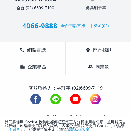
傳真刷卡單
全台 (02) 6609-7100
4066-9888
全台市話直撥，手機加(02)
call
網路電話
location_on
門市據點
location_city
企業專區
group
同業網
客服聯絡人：林珊宇 (02)6609-7119
1988-2026 © Lifetour All Rights Reserved.
我們將使用 Cookie 收集數據傳送至第三方分析使用者情形，並用於廣告
或行銷。如繼續使用我們的網站，表示您接受我們使用 Cookie，或點擊
「
不同意
」。 如您想了解更多，請詳閱
隱私權政策