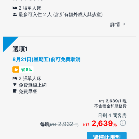
2 張單人床
最多可入住 2 人 (含所有額外成人與孩童)
詳情
選項
8月21日(星期五)前可免費取消
省 8%
2 張單人床
免費無線上網
免費早餐
2,639
/1 晚
不含稅金和服務費
只剩 4 間客房
2,639
2,932
每晚
元
元
選擇此房型