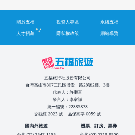
關於五福
投資人專區
永續五福
人才招募
隱私權政策
網站導覽
五福旅行社股份有限公司
台灣高雄市807三民區博愛一路28號2樓、3樓
代表人：許順富
發言人：李家誠
統一編號：22835878
交觀綜 2023 號
品保高字 0059 號
國內外旅遊
機票、訂房、票券
台北 (02) 2547-1155
台北 (02) 2718-8500