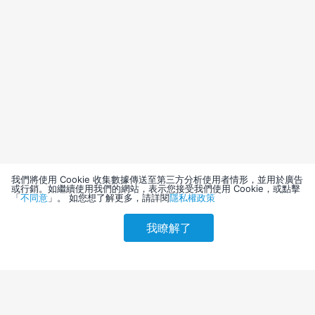
我們將使用 Cookie 收集數據傳送至第三方分析使用者情形，並用於廣告
或行銷。如繼續使用我們的網站，表示您接受我們使用 Cookie，或點擊
「
不同意
」。 如您想了解更多，請詳閱
隱私權政策
我瞭解了
請選擇其他入住日