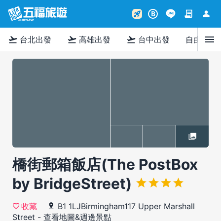
contract
person
rocket_launch
B
menu
flight_takeoff
flight_takeoff
flight_takeoff
台北出發
高雄出發
台中出發
自由行
橋街郵箱飯店(The PostBox
by BridgeStreet)
B1 1LJBirmingham117 Upper Marshall
收藏
Street
-
查看地圖&週邊景點