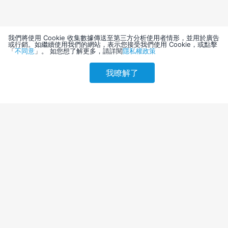
我們將使用 Cookie 收集數據傳送至第三方分析使用者情形，並用於廣告
或行銷。如繼續使用我們的網站，表示您接受我們使用 Cookie，或點擊
「
不同意
」。 如您想了解更多，請詳閱
隱私權政策
我瞭解了
請選擇其他入住日