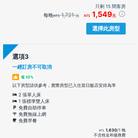
只剩 15 間客房
1,549
1,721
每晚
元
元
選擇此房型
選項
一經訂房不可取消
省 10%
以下房型請供參考，實際房型已入住當日飯店安排為準
2 張單人床
1 張標準雙人床
免費自助停車
免費無線上網
免費早餐
1,630
/1 晚
不含稅金和服務費