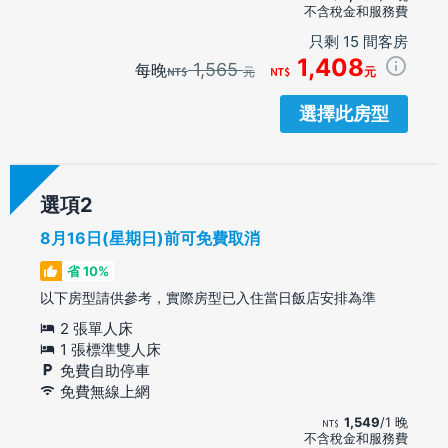
不含稅金和服務費
只剩 15 間客房
1,408
1,565
每晚
元
元
選擇此房型
選項
8月16日(星期日)前可免費取消
省 10%
以下房型請供參考，實際房型已入住當日飯店安排為準
2 張單人床
1 張標準雙人床
免費自助停車
免費無線上網
1,549
/1 晚
不含稅金和服務費