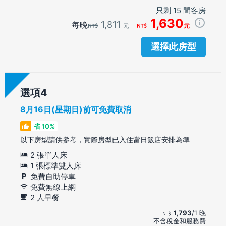
只剩 15 間客房
1,630
1,811
每晚
元
元
選擇此房型
選項
8月16日(星期日)前可免費取消
省 10%
以下房型請供參考，實際房型已入住當日飯店安排為準
2 張單人床
1 張標準雙人床
免費自助停車
免費無線上網
2 人早餐
1,793
/1 晚
不含稅金和服務費