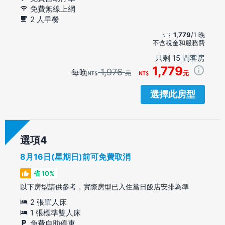
免費無線上網
2 人早餐
1,779
/1 晚
不含稅金和服務費
只剩 15 間客房
1,779
1,976
每晚
元
元
選擇此房型
選項
8月16日(星期日)前可免費取消
省 10%
以下房型請供參考，實際房型已入住當日飯店安排為準
2 張單人床
1 張標準雙人床
免費自助停車