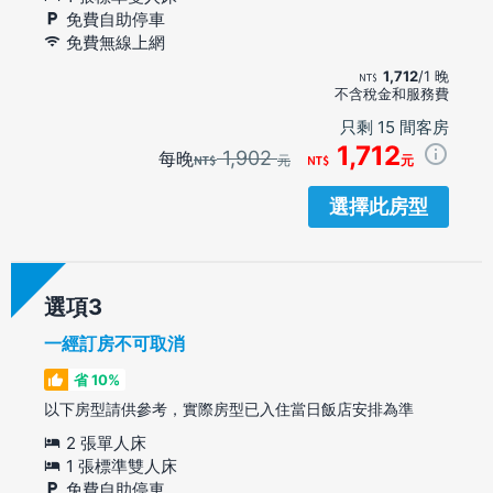
免費自助停車
免費無線上網
1,712
/1 晚
不含稅金和服務費
只剩 15 間客房
1,712
1,902
每晚
元
元
選擇此房型
選項
一經訂房不可取消
省 10%
以下房型請供參考，實際房型已入住當日飯店安排為準
2 張單人床
1 張標準雙人床
免費自助停車