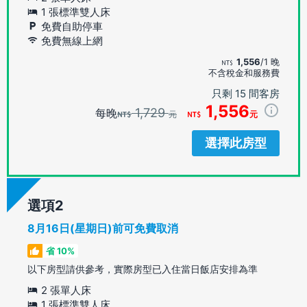
1 張標準雙人床
免費自助停車
免費無線上網
1,556
/1 晚
不含稅金和服務費
只剩 15 間客房
1,556
1,729
每晚
元
元
選擇此房型
選項
8月16日(星期日)前可免費取消
省 10%
以下房型請供參考，實際房型已入住當日飯店安排為準
2 張單人床
1 張標準雙人床