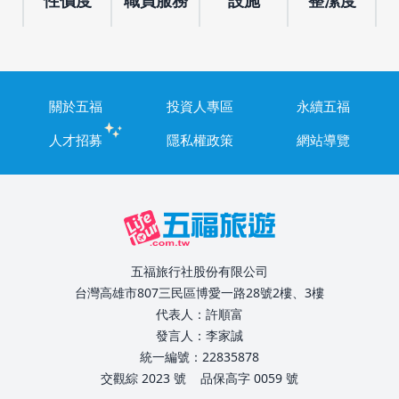
性價度
職員服務
設施
整潔度
關於五福
投資人專區
永續五福
人才招募
隱私權政策
網站導覽
五福旅行社股份有限公司
台灣高雄市807三民區博愛一路28號2樓、3樓
代表人：許順富
發言人：李家誠
統一編號：22835878
交觀綜 2023 號
品保高字 0059 號