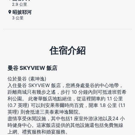
2.9 公里
昭披耶河
3 公里
住宿介紹
曼谷 SKYVIEW 飯店
位於曼谷 (素坤逸)
入住曼谷 SKYVIEW 飯店，您將身處曼谷的中心地帶，
距離商城只有幾步之遙，步行 10 分鐘內則可抵達班哲希
利公園。 此奢華飯店地點絕佳，從這裡開車約 1.1 公里
(0.7 英哩) 可以到安果蒂爾時尚百貨，開車 1.8 公里 (1.1
英哩) 則會抵達三美泰素坤逸醫院。
盡情享受休閒設施，其中包括1 座室外游泳池以及24 小
時健身中心。這家飯店提供的其他設施還包括免費無線
上網、禮賓服務和婚宴服務。