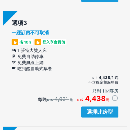
選項
一經訂房不可取消
省 10%
登入享會員價
1 張特大雙人床
免費自助停車
免費無線上網
吃到飽自助式早餐
4,438
/1 晚
不含稅金和服務費
只剩 1 間客房
4,438
4,931
每晚
元
元
選擇此房型