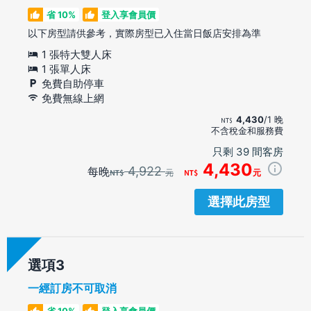
省 10%
登入享會員價
以下房型請供參考，實際房型已入住當日飯店安排為準
1 張特大雙人床
1 張單人床
免費自助停車
免費無線上網
4,430
/1 晚
不含稅金和服務費
只剩 39 間客房
4,430
4,922
每晚
元
元
選擇此房型
選項
一經訂房不可取消
省 10%
登入享會員價