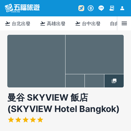
contract
person
rocket_launch
B
menu
flight_takeoff
flight_takeoff
flight_takeoff
台北出發
高雄出發
台中出發
自由行
曼谷 SKYVIEW 飯店
(SKYVIEW Hotel Bangkok)