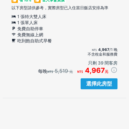
以下房型請供參考，實際房型已入住當日飯店安排為準
1 張特大雙人床
1 張單人床
免費自助停車
免費無線上網
吃到飽自助式早餐
4,967
/1 晚
不含稅金和服務費
只剩 39 間客房
4,967
5,519
每晚
元
元
選擇此房型