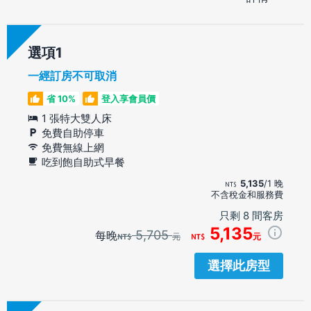
選項
一經訂房不可取消
省 10%
登入享會員價
1 張特大雙人床
免費自助停車
免費無線上網
吃到飽自助式早餐
5,135
/1 晚
不含稅金和服務費
只剩 8 間客房
5,135
5,705
每晚
元
元
選擇此房型