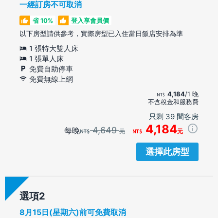
一經訂房不可取消
省 10%
登入享會員價
以下房型請供參考，實際房型已入住當日飯店安排為準
1 張特大雙人床
1 張單人床
免費自助停車
免費無線上網
4,184
/1 晚
不含稅金和服務費
只剩 39 間客房
4,184
4,649
每晚
元
元
選擇此房型
選項
8月15日(星期六)前可免費取消