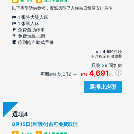
以下房型請供參考，實際房型已入住當日飯店安排為準
1 張特大雙人床
1 張單人床
免費自助停車
免費無線上網
吃到飽自助式早餐
4,691
/1 晚
不含稅金和服務費
只剩 39 間客房
4,691
5,212
每晚
元
元
選擇此房型
選項
8月15日(星期六)前可免費取消
省 10%
登入享會員價