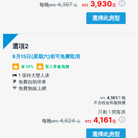
3,930
4,367
每晚
元
元
選擇此房型
選項
8月15日(星期六)前可免費取消
省 10%
登入享會員價
1 張特大雙人床
免費自助停車
免費無線上網
4,161
/1 晚
不含稅金和服務費
只剩 1 間客房
4,161
4,624
每晚
元
元
選擇此房型