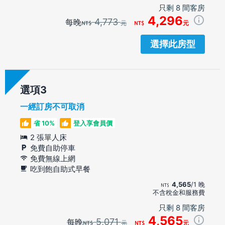
只剩 8 間客房
4,296
4,773
每晚
元
元
選擇此房型
選項
一經訂房不可取消
省 10%
登入享會員價
2 張單人床
免費自助停車
免費無線上網
吃到飽自助式早餐
4,565
/1 晚
不含稅金和服務費
只剩 8 間客房
4,565
5,071
每晚
元
元