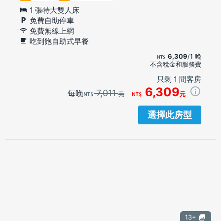
1 張特大雙人床
免費自助停車
免費無線上網
吃到飽自助式早餐
6,309
/1 晚
不含稅金和服務費
只剩 1 間客房
6,309
7,011
每晚
元
元
選擇此房型
13+