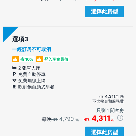
選擇此房型
選項
一經訂房不可取消
省 10%
登入享會員價
2 張單人床
免費自助停車
免費無線上網
吃到飽自助式早餐
4,311
/1 晚
不含稅金和服務費
只剩 1 間客房
4,311
4,790
每晚
元
元
選擇此房型