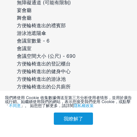
無障礙通道 (可能有限制)
宴會廳
舞會廳
方便輪椅進出的禮賓部
游泳池遮陽傘
會議室數量 - 6
會議室
會議空間大小 (公尺) - 690
方便輪椅進出的登記櫃台
方便輪椅進出的健身中心
方便輪椅進出的游泳池
方便輪椅進出的公共廁所
特定吸煙區
我們將使用 Cookie 收集數據傳送至第三方分析使用者情形，並用於廣告
室外游泳池數量 - 1
或行銷。如繼續使用我們的網站，表示您接受我們使用 Cookie，或點擊
「
不同意
」。 如您想了解更多，請詳閱
隱私權政策
可供輪椅出入的停車位
旅遊資訊/購票服務
我瞭解了
參考售價(含稅)
婚禮服務
會員訂購
訪客訂購
刷卡優惠
4,477
24 小時健身設施