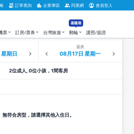
account_circle
contract
location_city
group
略
訂單查詢
企業專區
同業網
會員登入
基隆港
機票
訂房/票券
台灣旅遊
郵輪
護照/簽證
expand_more
expand_more
expand_more
expand_more
住
退房
2位成人, 0位小孩，1間客房
無符合房型，請選擇其他入住日。