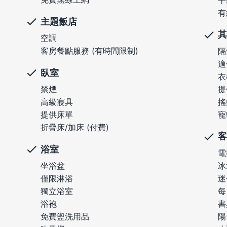
有
主題飯店
其
空調
客房餐點服務 (有時間限制)
隔
適
臥室
衣
提
禁煙
搖
高級寢具
寵
提供床單
折疊床/加床 (付費)
客
浴室
電
冰
坐浴盆
迷
僅限淋浴
每
獨立浴室
書
浴袍
陽
免費盥洗用品