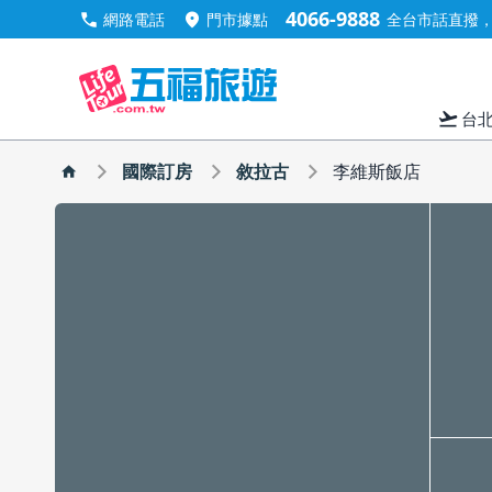
4066-9888
call
location_on
網路電話
門市據點
全台市話直撥，手
flight_takeoff
台
國際訂房
敘拉古
李維斯飯店