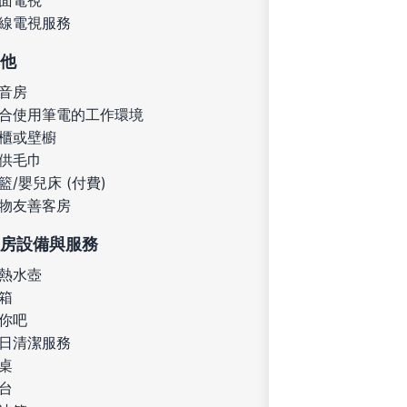
線電視服務
他
音房
合使用筆電的工作環境
櫃或壁櫥
供毛巾
籃/嬰兒床 (付費)
物友善客房
房設備與服務
熱水壺
箱
你吧
日清潔服務
桌
台