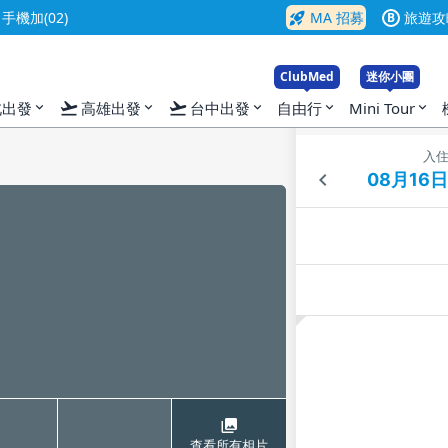
rocket_launch
機加(02)
MA 招募
旅遊攻
B
ClubMed
迷你小團
flight_takeoff
flight_takeoff
北出發
高雄出發
台中出發
自由行
Mini Tour
expand_more
expand_more
expand_more
expand_more
expand_more
入
查看所有相片