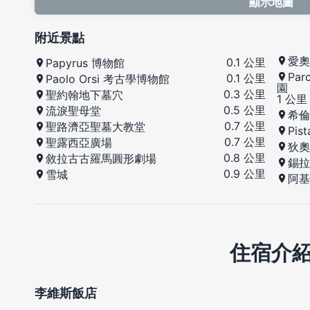
顯示地圖
附近景點
愛奧
0.1 公里
Papyrus 博物館
Par
0.1 公里
Paolo Orsi 考古學博物館
園
0.3 公里
聖約翰地下墓穴
1 公里
0.5 公里
流淚聖母堂
希倫
0.7 公里
聖路濟亞聖墓大教堂
Pist
0.7 公里
聖露西亞廣場
狄奧
0.8 公里
敘拉古古羅馬圓形劇場
錫拉
0.9 公里
雪城
阿基
住宿介
李維斯飯店