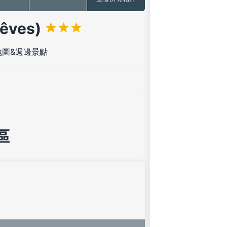
êves)
地圖&週邊景點
區