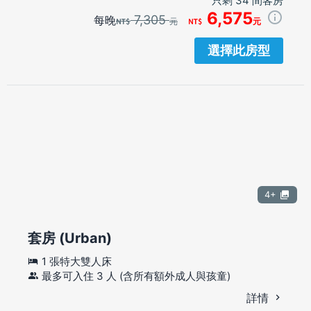
只剩 34 間客房
6,575
7,305
每晚
元
元
選擇此房型
4+
套房 (Urban)
1 張特大雙人床
最多可入住 3 人 (含所有額外成人與孩童)
詳情