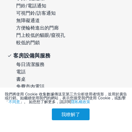
門鈴/電話通知
可視門鈴/訪客通知
無障礙通道
方便輪椅進出的門廊
門上較低的貓眼/窺視孔
較低的門鎖
客房設備與服務
每日清潔服務
電話
書桌
免費市內電話
小冰箱
我們將使用 Cookie 收集數據傳送至第三方分析使用者情形，並用於廣告
或行銷。如繼續使用我們的網站，表示您接受我們使用 Cookie，或點擊
可提供客房按摩服務
「
不同意
」。 如您想了解更多，請詳閱
隱私權政策
我瞭解了
參考售價(含稅)
會員訂購
訪客訂購
刷卡優惠
9,389