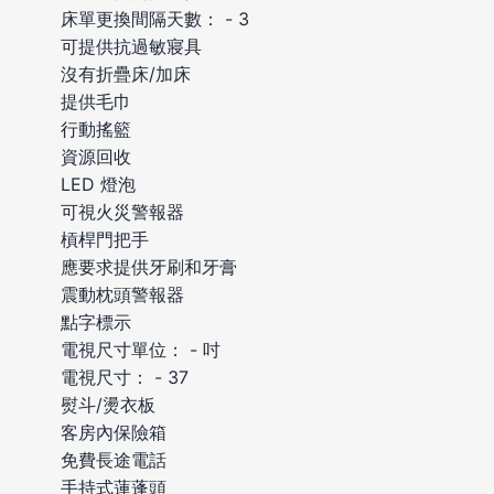
床單更換間隔天數： - 3
可提供抗過敏寢具
沒有折疊床/加床
提供毛巾
行動搖籃
資源回收
LED 燈泡
可視火災警報器
槓桿門把手
應要求提供牙刷和牙膏
震動枕頭警報器
點字標示
電視尺寸單位： - 吋
電視尺寸： - 37
熨斗/燙衣板
客房內保險箱
免費長途電話
手持式蓮蓬頭