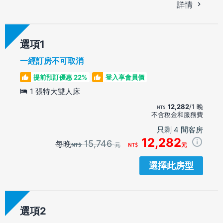
詳情
選項
一經訂房不可取消
提前預訂優惠 22%
登入享會員價
1 張特大雙人床
12,282
/1 晚
不含稅金和服務費
只剩 4 間客房
12,282
15,746
每晚
元
元
選擇此房型
選項