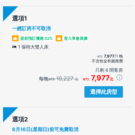
選項
一經訂房不可取消
提前預訂優惠 22%
登入享會員價
1 張特大雙人床
7,977
/1 晚
不含稅金和服務費
只剩 6 間客房
7,977
10,227
每晚
元
元
選擇此房型
選項
8月16日(星期日)前可免費取消