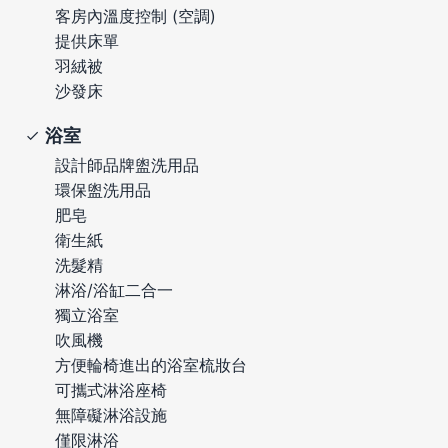
客房內溫度控制 (空調)
提供床單
羽絨被
沙發床
浴室
設計師品牌盥洗用品
環保盥洗用品
肥皂
衛生紙
洗髮精
淋浴/浴缸二合一
獨立浴室
吹風機
方便輪椅進出的浴室梳妝台
可攜式淋浴座椅
無障礙淋浴設施
僅限淋浴