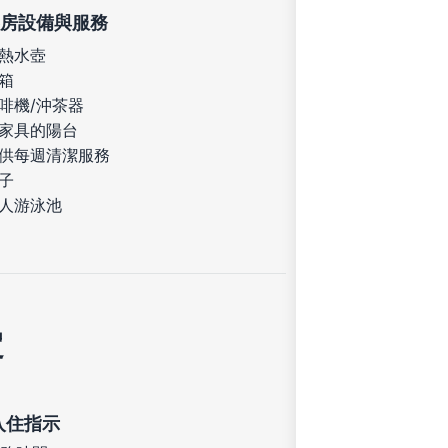
房設備與服務
熱水壺
箱
啡機/沖茶器
家具的陽台
供每週清潔服務
子
人游泳池
定
入住指示