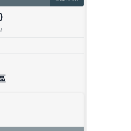
)
點
區