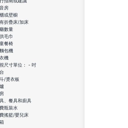
行指南或建議
音房
櫃或壁櫥
有折疊床/加床
廳數量
供毛巾
童餐椅
麵包機
衣機
視尺寸單位： - 吋
台
斗/燙衣板
爐
房
具、餐具和廚具
費瓶裝水
費搖籃/嬰兒床
箱