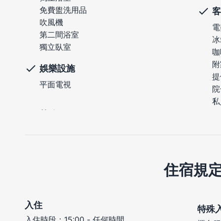
免費盥洗用品
客
吹風機
電
第二間浴室
冰
獨立臥室
咖
附
娛樂設施
提
平面電視
院
私
住宿規
入住
特殊
入住時段：15:00 - 任何時間