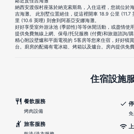
鄰近皮佳吉海灘
納西安渡假村座落於納克索斯島，入住這裡，您就位於海邊
吉海灘。 此別墅位置絕佳，從這裡開車 18.9 公里 (11.7
里 (10.6 英哩) 則會到阿基亞安娜海灘。
好好享受室外游泳池 (季節性)等等休閒活動，或盡情使
提供免費無線上網、保母/托兒服務 (付費)和旅遊諮詢/
精心附設壁爐和平面電視的 5客房等您來住宿，好好犒
台。廚房的配備有電冰箱、烤箱以及爐台。房內提供免
住宿設施
餐飲服務
停
烤肉設備
免
旅客服務
上
乾洗/洗衣服務