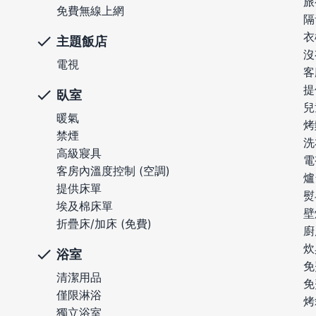
旅
免費無線上網
隔
衣
主題飯店
沒
電視
客
提
臥室
兒
暖氣
烤
禁煙
洗
高級寢具
電
客房內溫度控制 (空調)
爐
提供床單
熨
埃及棉床單
壁
折疊床/加床 (免費)
廚
炊
浴室
免
清潔用品
免
僅限淋浴
烤
獨立浴室