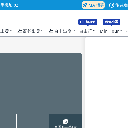
rocket_launch
機加(02)
MA 招募
旅遊攻
B
ClubMed
迷你小團
flight_takeoff
flight_takeoff
北出發
高雄出發
台中出發
自由行
Mini Tour
expand_more
expand_more
expand_more
expand_more
expand_more
查看所有相片