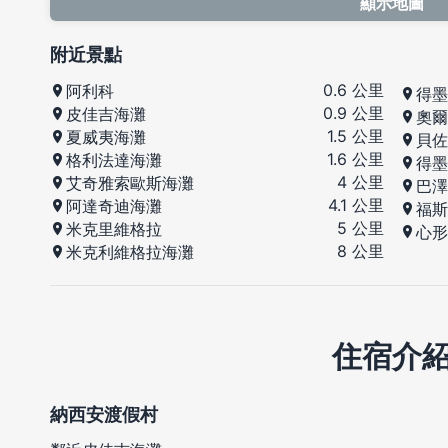
顯示地圖
附近景點
0.6 公里
阿利科
得墨
0.9 公里
皮佳吉海灘
奧爾
1.5 公里
夏威夷海灘
貝佐
1.6 公里
格利法達海灘
得墨
4 公里
艾奇雅索歐斯海灘
巴澤
4.1 公里
阿達奇迪海灘
福斯
5 公里
米克里維格拉
心形
8 公里
米克利維格拉海灘
住宿介
納西安渡假村