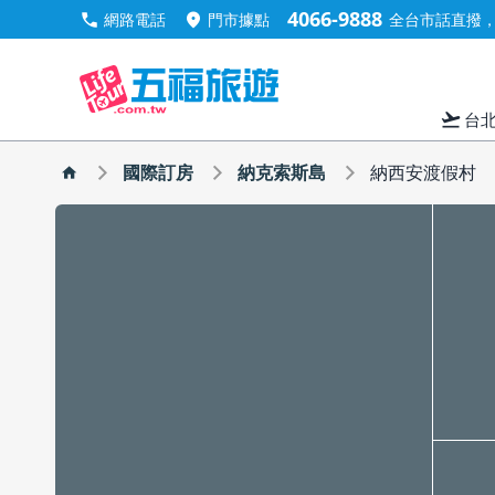
4066-9888
call
location_on
網路電話
門市據點
全台市話直撥，手
flight_takeoff
台
國際訂房
納克索斯島
納西安渡假村