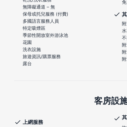
免
無障礙通道 – 無
保母或托兒服務 (付費)
其
多國語言服務人員
附
特定吸煙區
水
季節性開放室外游泳池
不
花園
附
洗衣設施
附
旅遊資訊/購票服務
附
露台
客房設
其
上網服務