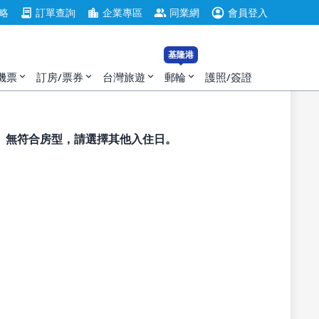
account_circle
contract
location_city
group
略
訂單查詢
企業專區
同業網
會員登入
2位成人, 0位小孩，1間客房
基隆港
機票
訂房/票券
台灣旅遊
郵輪
護照/簽證
expand_more
expand_more
expand_more
expand_more
無符合房型，請選擇其他入住日。