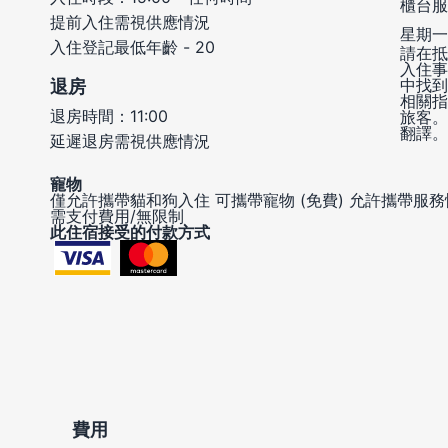
櫃台服
提前入住需視供應情況
星期一 
入住登記最低年齡 - 20
請在抵
入住事
中找到
退房
相關指
退房時間：11:00
旅客。
翻譯。
延遲退房需視供應情況
寵物
僅允許攜帶貓和狗入住
可攜帶寵物 (免費)
允許攜帶服務
需支付費用/無限制
此住宿接受的付款方式
費用