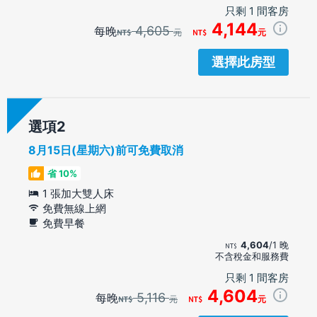
只剩 1 間客房
4,144
4,605
每晚
元
元
選擇此房型
選項
8月15日(星期六)前可免費取消
省 10%
1 張加大雙人床
免費無線上網
免費早餐
4,604
/1 晚
不含稅金和服務費
只剩 1 間客房
4,604
5,116
每晚
元
元