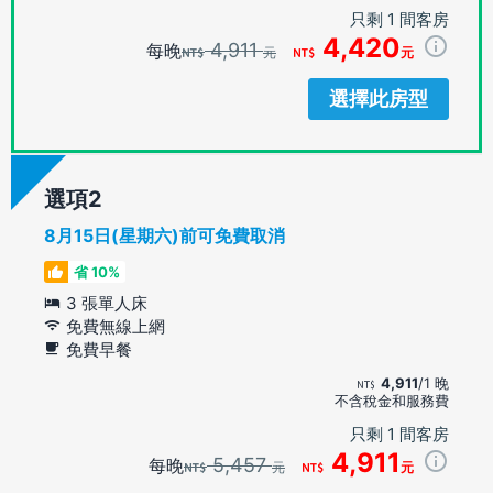
只剩 1 間客房
4,420
4,911
每晚
元
元
選擇此房型
選項
8月15日(星期六)前可免費取消
省 10%
3 張單人床
免費無線上網
免費早餐
4,911
/1 晚
不含稅金和服務費
只剩 1 間客房
4,911
5,457
每晚
元
元