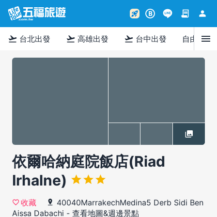
contract
person
rocket_launch
B
menu
flight_takeoff
flight_takeoff
flight_takeoff
台北出發
高雄出發
台中出發
自由行
依爾哈納庭院飯店(Riad
Irhalne)
40040MarrakechMedina5 Derb Sidi Ben
收藏
Aissa Dabachi
-
查看地圖&週邊景點