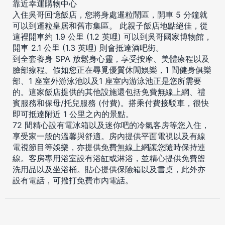
靠近幸運購物中心
入住吳哥回憶飯店，您將身處暹粒鬧區，開車 5 分鐘就
可以到暹粒皇居和舊市集區。 此親子飯店地點絕佳，從
這裡開車約 1.9 公里 (1.2 英哩) 可以到吳哥國家博物館，
開車 2.1 公里 (1.3 英哩) 則會抵達酒吧街。
到全套養身 SPA 放鬆身心靈，享受按摩、美體療程以及
臉部療程。假如您正在尋覓優質休閒娛樂，1 間健身俱樂
部、1 座室外游泳池以及1 座室內游泳池正是您所需要
的。這家飯店提供的其他設施還包括免費無線上網、禮
賓服務和保母/托兒服務 (付費)。搭乘付費接駁車，很快
即可抵達附近 1 公里之內的景點。
72 間精心設有電冰箱以及迷你吧的冷氣客房等您入住，
享受家一般的溫馨與舒適。房內提供平面電視以及有線
電視節目等娛樂，亦提供免費無線上網讓您隨時保持連
線。客房專用浴室設有浴缸或淋浴，並精心提供免費盥
洗用品以及坐浴桶。貼心提供保險箱以及書桌，此外亦
設有電話，可撥打免費市內電話。