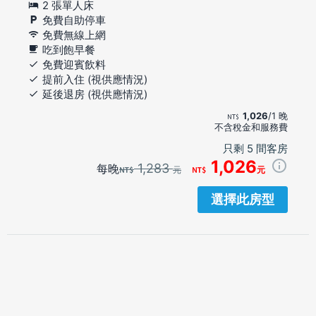
2 張單人床
免費自助停車
免費無線上網
吃到飽早餐
免費迎賓飲料
提前入住 (視供應情況)
延後退房 (視供應情況)
1,026
/1 晚
不含稅金和服務費
只剩 5 間客房
1,026
1,283
每晚
元
元
選擇此房型