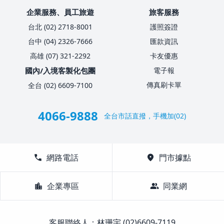
企業服務、員工旅遊
旅客服務
台北 (02) 2718-8001
護照簽證
台中 (04) 2326-7666
匯款資訊
高雄 (07) 321-2292
卡友優惠
國內/入境客製化包團
電子報
傳真刷卡單
全台 (02) 6609-7100
4066-9888
全台市話直撥，手機加(02)
call
網路電話
location_on
門市據點
location_city
企業專區
group
同業網
客服聯絡人：林珊宇 (02)6609-7119