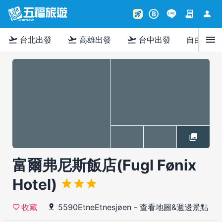
contract
person
rocket_launch
B
menu
flight_takeoff
flight_takeoff
flight_takeoff
台北出發
高雄出發
台中出發
自由行
富爾弗尼斯飯店(Fugl Fønix
Hotel)
5590EtneEtnesjøen
-
查看地圖&週邊景點
收藏