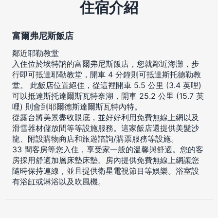
住宿介紹
富爾弗尼斯飯店
鄰近耶勒教堂
入住位於埃特訥的富爾弗尼斯飯店，您就鄰近海灘，步
行即可抵達耶勒教堂，開車 4 分鐘則可抵達斯托德勒教
堂。 此飯店位置絕佳，從這裡開車 5.5 公里 (3.4 英哩)
可以抵達斯托達爾斯瓦特奈湖，開車 25.2 公里 (15.7 英
哩) 則會到耶爾德斯達爾斯瓦特內特。
從露台將美景盡收眼底，並好好利用免費無線上網以及
滑雪器材儲放間等等設施服務。這家飯店還提供美髮沙
龍、附設購物商店和旅遊諮詢/購票服務等設施。
33 間客房等您入住，享受家一般的溫馨與舒適。您的客
房採用舒適加層床墊床墊。房內提供免費無線上網讓您
隨時保持連線，並且提供衛星電視節目等娛樂。浴室設
有浴缸或淋浴以及吹風機。