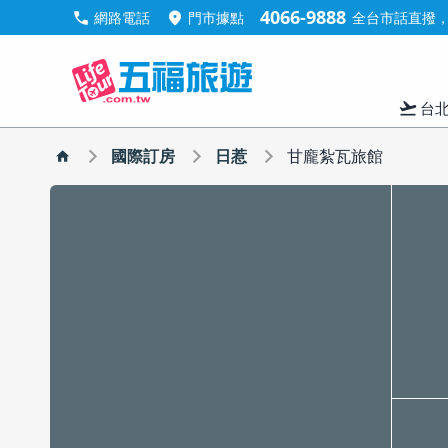
4066-9888
call
location_on
網路電話
門市據點
全台市話直撥，手
flight_takeoff
台
國際訂房
日惹
甘龐紮瓦旅館