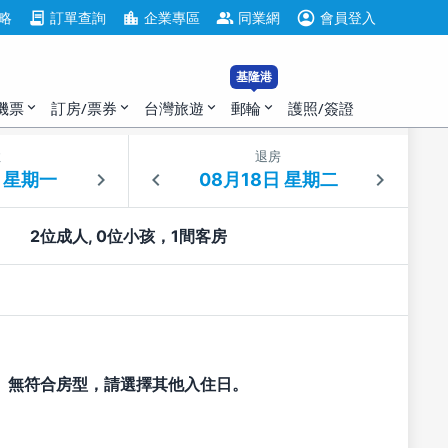
account_circle
contract
location_city
group
略
訂單查詢
企業專區
同業網
會員登入
基隆港
機票
訂房/票券
台灣旅遊
郵輪
護照/簽證
expand_more
expand_more
expand_more
expand_more
住
退房
2位成人, 0位小孩，1間客房
無符合房型，請選擇其他入住日。