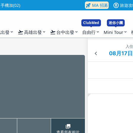
rocket_launch
機加(02)
MA 招募
旅遊攻
B
ClubMed
迷你小團
flight_takeoff
flight_takeoff
北出發
高雄出發
台中出發
自由行
Mini Tour
expand_more
expand_more
expand_more
expand_more
expand_more
入
查看所有相片