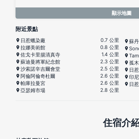
顯示地圖
附近景點
0.7 公里
日惹蠟染廠
蘇丹
0.8 公里
拉娜美術館
So
1.4 公里
佐戈卡里揚清真寺
Tam
2.3 公里
蘇迪曼將軍紀念館
孤木
2.5 公里
沙索諾辛吉爾會堂
日惹
2.6 公里
阿倫阿倫奇杜爾
印尼
2.6 公里
帕庫拉曼宮
日惹
2.8 公里
亞瑟姆市場
住宿介