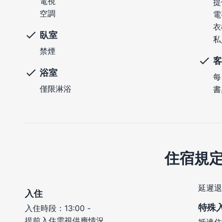
電視
提
空調
電
衣
臥室
私
禁煙
客
浴室
每
僅限淋浴
書
住宿規
延遲退
入住
特殊
入住時段：13:00 -
提前入住需視供應情況