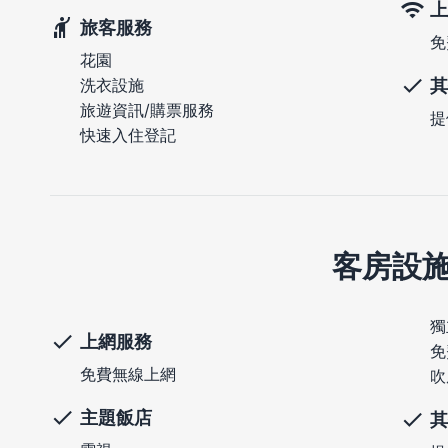
上
旅客服務
免
花園
其
洗衣設施
旅遊資訊/購票服務
提
快速入住登記
客房設
獨
上網服務
免
免費無線上網
吹
主題飯店
其