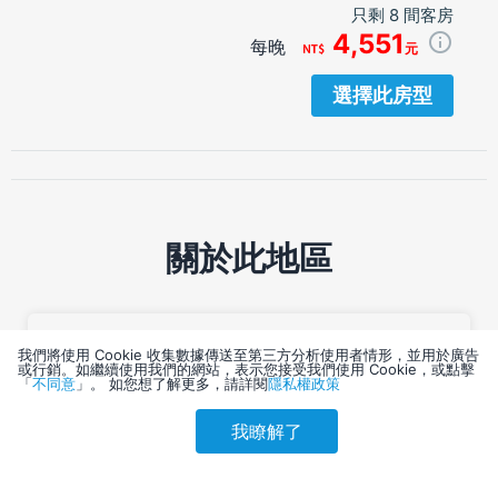
只剩 8 間客房
4,551
每晚
元
選擇此房型
關於此地區
我們將使用 Cookie 收集數據傳送至第三方分析使用者情形，並用於廣告
或行銷。如繼續使用我們的網站，表示您接受我們使用 Cookie，或點擊
「
不同意
」。 如您想了解更多，請詳閱
隱私權政策
我瞭解了
參考售價(含稅)
會員訂購
訪客訂購
刷卡優惠
顯示地圖
3,581