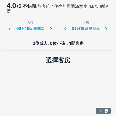
4.0
/5 不錯哦
旅客給了住宿的周圍滿意度 4.8/5 的評
價
入住
退房
2位成人, 0位小孩，1間客房
選擇客房
9+