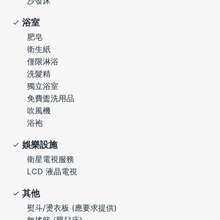
沙發床
浴室
肥皂
衛生紙
僅限淋浴
洗髮精
獨立浴室
免費盥洗用品
吹風機
浴袍
娛樂設施
衛星電視服務
LCD 液晶電視
其他
熨斗/燙衣板 (應要求提供)
無搖籃 (嬰兒床)