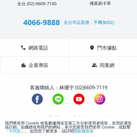
傳真刷卡單
全台 (02) 6609-7100
4066-9888
全台市話直撥，手機加(02)
call
網路電話
location_on
門市據點
location_city
企業專區
group
同業網
客服聯絡人：林珊宇 (02)6609-7119
1988-2026 © Lifetour All Rights Reserved.
我們將使用 Cookie 收集數據傳送至第三方分析使用者情形，並用於廣告
或行銷。如繼續使用我們的網站，表示您接受我們使用 Cookie，或點擊
「
不同意
」。 如您想了解更多，請詳閱
隱私權政策