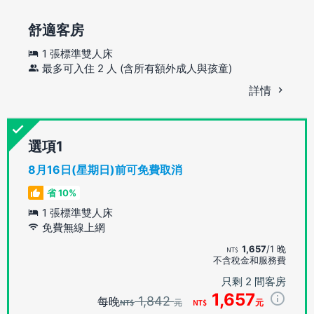
舒適客房
1 張標準雙人床
最多可入住 2 人 (含所有額外成人與孩童)
詳情
選項
8月16日(星期日)前可免費取消
省 10%
1 張標準雙人床
免費無線上網
1,657
/1 晚
不含稅金和服務費
只剩 2 間客房
1,657
1,842
每晚
元
元