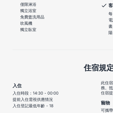
僅限淋浴
客
獨立浴室
每
免費盥洗用品
電
吹風機
書
獨立臥室
陽
住宿規
此住宿
入住
務。抵
住宿提
入住時段：14:30 - 00:00
提前入住需視供應情況
寵物
入住登記最低年齡 - 18
可攜帶