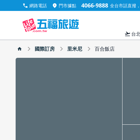
4066-9888
call
location_on
網路電話
門市據點
全台市話直撥，手
flight_takeoff
台
國際訂房
里米尼
百合飯店