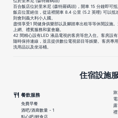
位於里米尼 (森特羅碼頭)
百合飯店位於里米尼 (森特羅碼頭)，開車 15 分鐘即
飯店位置絕佳，從這裡開車 8.4 公里 (5.2 英哩) 可以抵
則會到義大利小人國。
盡情享受1 間健身俱樂部以及腳踏車出租等等休閒設施
上網、禮賓服務和宴會廳。
42 間精心設有LED 液晶電視的客房等您入住。客房
隨時保持連線，並且提供數位電視節目等娛樂。客房專
洗用品以及坐浴桶。
住宿設施
旅
餐飲服務
電
免費早餐
露
酒吧/酒廊數量 - 1
禮
點心吧/輕食店