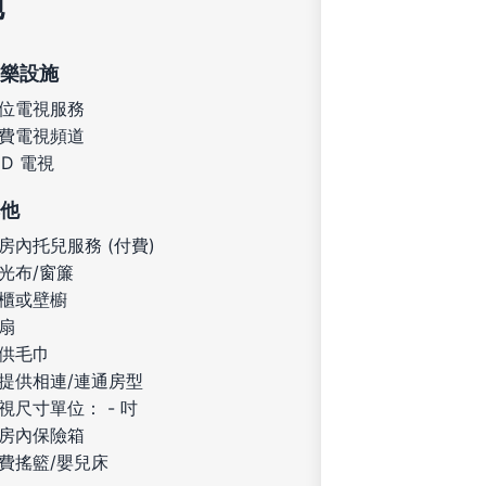
施
樂設施
位電視服務
費電視頻道
ED 電視
他
房內托兒服務 (付費)
光布/窗簾
櫃或壁櫥
扇
供毛巾
提供相連/連通房型
視尺寸單位： - 吋
房內保險箱
費搖籃/嬰兒床