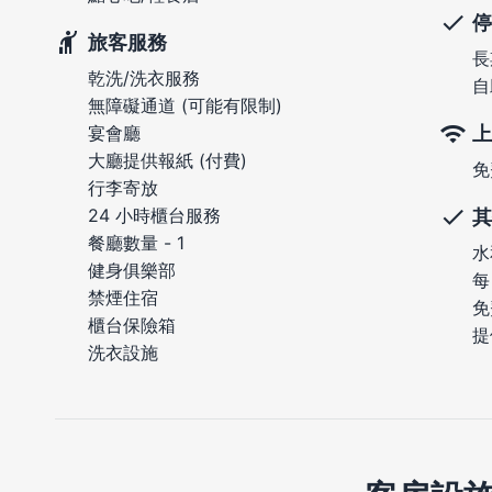
停
旅客服務
長
乾洗/洗衣服務
自
無障礙通道 (可能有限制)
上
宴會廳
大廳提供報紙 (付費)
免
行李寄放
24 小時櫃台服務
其
餐廳數量 - 1
水
健身俱樂部
每
禁煙住宿
免
櫃台保險箱
提
洗衣設施