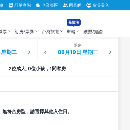
account_circle
contract
location_city
group
略
訂單查詢
企業專區
同業網
會員登入
基隆港
機票
訂房/票券
台灣旅遊
郵輪
護照/簽證
expand_more
expand_more
expand_more
expand_more
住
退房
2位成人, 0位小孩，1間客房
無符合房型，請選擇其他入住日。