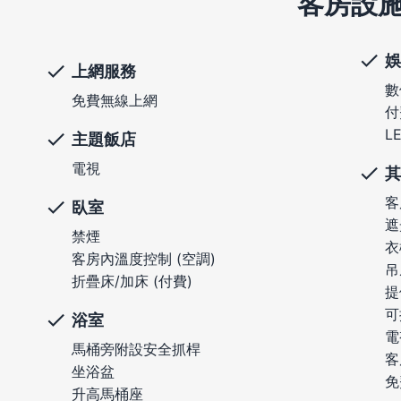
客房設
娛
上網服務
數
免費無線上網
付
L
主題飯店
電視
其
客
臥室
遮
禁煙
衣
客房內溫度控制 (空調)
吊
折疊床/加床 (付費)
提
可
浴室
電
馬桶旁附設安全抓桿
客
坐浴盆
免
升高馬桶座