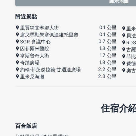
顯示地圖
附近景點
0.1 公里
里賈納艾琳娜大街
里米
0.1 公里
盧戈馬勒朱塞佩迪維托里奧
貝法
0.7 公里
SGR 會議中心
RD
1.3 公里
因菲爾米醫院
古羅
1.7 公里
韋斯普奇大街
菲比
1.8 公里
奇蹟廣場
費德
2.2 公里
約翰·菲茨傑拉德·甘迺迪廣場
奧古
2.3 公里
里米尼海灘
住宿介
百合飯店