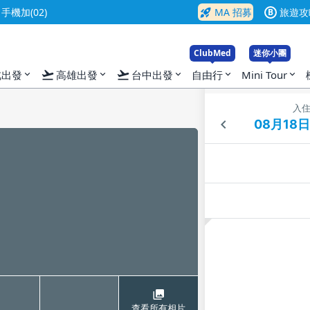
rocket_launch
機加(02)
MA 招募
旅遊攻
B
ClubMed
迷你小團
flight_takeoff
flight_takeoff
北出發
高雄出發
台中出發
自由行
Mini Tour
expand_more
expand_more
expand_more
expand_more
expand_more
入
查看所有相片