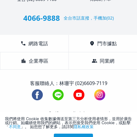
4066-9888
全台市話直撥，手機加(02)
call
網路電話
location_on
門市據點
location_city
企業專區
group
同業網
客服聯絡人：林珊宇 (02)6609-7119
1988-2026 © Lifetour All Rights Reserved.
我們將使用 Cookie 收集數據傳送至第三方分析使用者情形，並用於廣告
或行銷。如繼續使用我們的網站，表示您接受我們使用 Cookie，或點擊
「
不同意
」。 如您想了解更多，請詳閱
隱私權政策