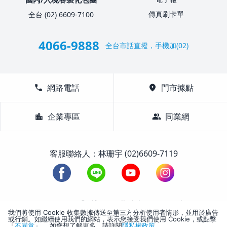
傳真刷卡單
全台 (02) 6609-7100
4066-9888
全台市話直撥，手機加(02)
call
網路電話
location_on
門市據點
location_city
企業專區
group
同業網
客服聯絡人：林珊宇 (02)6609-7119
1988-2026 © Lifetour All Rights Reserved.
我們將使用 Cookie 收集數據傳送至第三方分析使用者情形，並用於廣告
或行銷。如繼續使用我們的網站，表示您接受我們使用 Cookie，或點擊
「
不同意
」。 如您想了解更多，請詳閱
隱私權政策