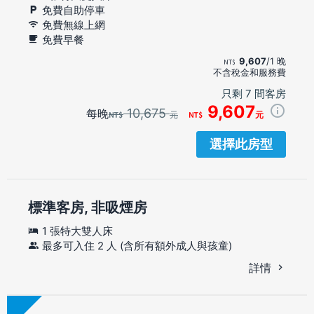
免費自助停車
免費無線上網
免費早餐
9,607
/1 晚
不含稅金和服務費
只剩 7 間客房
9,607
10,675
每晚
元
元
選擇此房型
標準客房, 非吸煙房
1 張特大雙人床
最多可入住 2 人 (含所有額外成人與孩童)
詳情