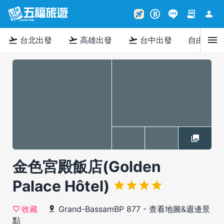
contract
person
rocket_launch
B
menu
flight_takeoff
flight_takeoff
flight_takeoff
台北出發
高雄出發
台中出發
自由行
金色宮殿飯店(Golden
Palace Hôtel)
Grand-BassamBP 877
-
查看地圖&週邊景
收藏
點