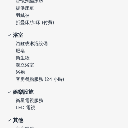
記憶泡綿床墊
提供床單
羽絨被
折疊床/加床 (付費)
浴室
浴缸或淋浴設備
肥皂
衛生紙
獨立浴室
浴袍
客房餐點服務 (24 小時)
娛樂設施
衛星電視服務
LED 電視
其他