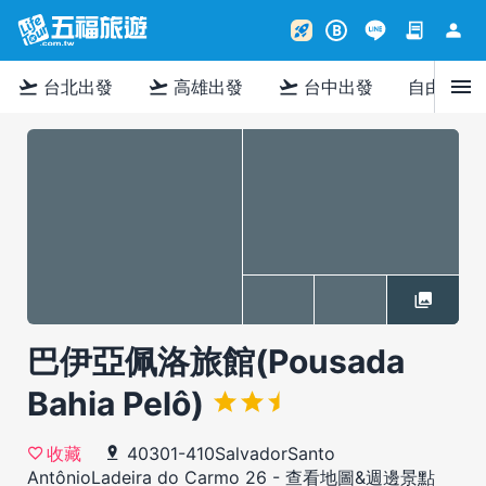
contract
person
rocket_launch
B
menu
flight_takeoff
flight_takeoff
flight_takeoff
台北出發
高雄出發
台中出發
自由行
巴伊亞佩洛旅館(Pousada
Bahia Pelô)
40301-410SalvadorSanto
收藏
AntônioLadeira do Carmo 26
-
查看地圖&週邊景點