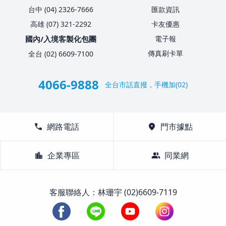
台中 (04) 2326-7666
匯款資訊
高雄 (07) 321-2292
卡友優惠
國內/入境客製化包團
電子報
傳真刷卡單
全台 (02) 6609-7100
4066-9888
全台市話直撥，手機加(02)
call
網路電話
location_on
門市據點
location_city
企業專區
group
同業網
客服聯絡人：林珊宇 (02)6609-7119