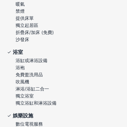
暖氣
禁煙
提供床單
獨立起居區
折疊床/加床 (免費)
沙發床
浴室
浴缸或淋浴設備
浴袍
免費盥洗用品
吹風機
淋浴/浴缸二合一
獨立浴室
獨立浴缸和淋浴設備
娛樂設施
數位電視服務