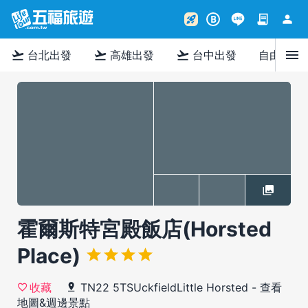
contract
person
rocket_launch
B
menu
flight_takeoff
flight_takeoff
flight_takeoff
台北出發
高雄出發
台中出發
自由行
霍爾斯特宮殿飯店(Horsted
Place)
TN22 5TSUckfieldLittle Horsted
-
查看
收藏
地圖&週邊景點