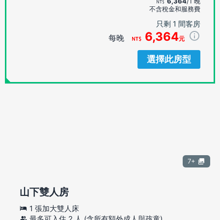
6,364
/1 晚
不含稅金和服務費
只剩 1 間客房
6,364
每晚
元
選擇此房型
7+
山下雙人房
1 張加大雙人床
最多可入住 2 人 (含所有額外成人與孩童)