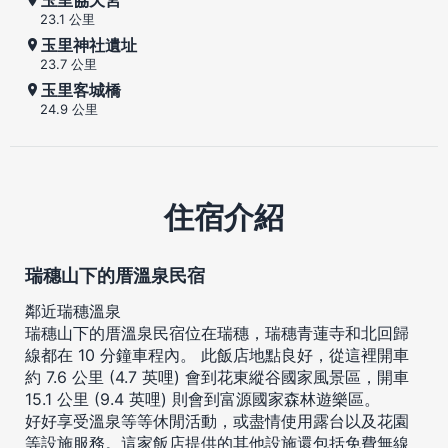
23.1 公里
玉里神社遺址
23.7 公里
玉里客城橋
24.9 公里
住宿介紹
瑞穗山下的厝溫泉民宿
鄰近瑞穗溫泉
瑞穗山下的厝溫泉民宿位在瑞穗，瑞穗青蓮寺和北回歸
線都在 10 分鐘車程內。 此飯店地點良好，從這裡開車
約 7.6 公里 (4.7 英哩) 會到花東縱谷國家風景區，開車
15.1 公里 (9.4 英哩) 則會到富源國家森林遊樂區。
好好享受溫泉等等休閒活動，或盡情使用露台以及花園
等設施服務。這家飯店提供的其他設施還包括免費無線