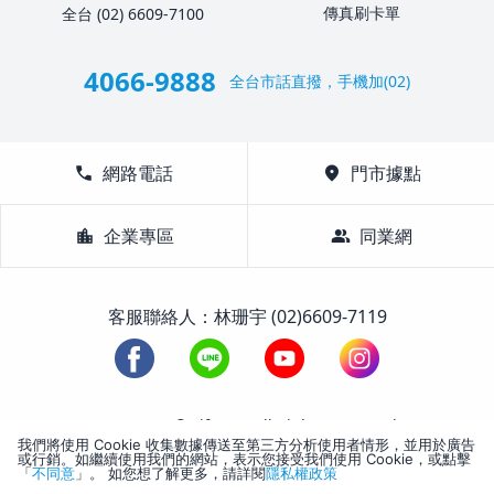
傳真刷卡單
全台 (02) 6609-7100
4066-9888
全台市話直撥，手機加(02)
call
網路電話
location_on
門市據點
location_city
企業專區
group
同業網
客服聯絡人：林珊宇 (02)6609-7119
1988-2026 © Lifetour All Rights Reserved.
我們將使用 Cookie 收集數據傳送至第三方分析使用者情形，並用於廣告
或行銷。如繼續使用我們的網站，表示您接受我們使用 Cookie，或點擊
「
不同意
」。 如您想了解更多，請詳閱
隱私權政策