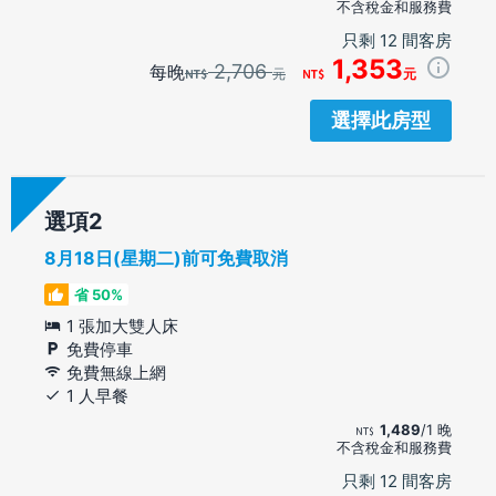
不含稅金和服務費
只剩 12 間客房
1,353
2,706
每晚
元
元
選擇此房型
選項
8月18日(星期二)前可免費取消
省 50%
1 張加大雙人床
免費停車
免費無線上網
1 人早餐
1,489
/1 晚
不含稅金和服務費
只剩 12 間客房