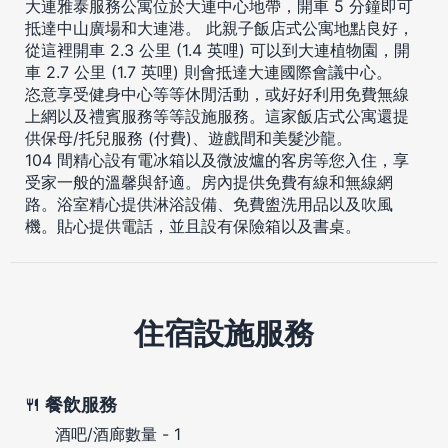
大連雅泰服務公寓位於大連中心地帶，開車 5 分鐘即可
抵達中山廣場和大連港。 此親子飯店式公寓地點良好，
從這裡開車 2.3 公里 (1.4 英哩) 可以到大連植物園，開
車 2.7 公里 (1.7 英哩) 則會抵達大連國際會議中心。
恣意享受健身中心等等休閒活動，或好好利用免費無線
上網以及禮賓服務等等設施服務。這家飯店式公寓還提
供保母/托兒服務 (付費)、遊戲間和美髮沙龍。
104 間精心設有電冰箱以及微波爐的客房等您入住，享
受家一般的溫馨與舒適。房內提供免費有線和無線網
路。浴室精心提供淋浴設備、免費盥洗用品以及吹風
機。貼心提供電話，並且設有保險箱以及書桌。
住宿設施服務
餐飲服務
酒吧/酒廊數量 - 1