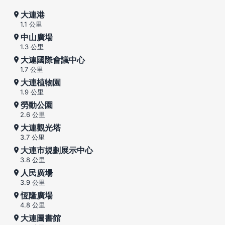
大連港
1.1 公里
中山廣場
1.3 公里
大連國際會議中心
1.7 公里
大連植物園
1.9 公里
勞動公園
2.6 公里
大連觀光塔
3.7 公里
大連市規劃展示中心
3.8 公里
人民廣場
3.9 公里
恆隆廣場
4.8 公里
大連圖書館