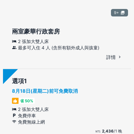
9+
兩室豪華行政套房
2 張加大雙人床
最多可入住 4 人 (含所有額外成人與孩童)
詳情
選項
8月18日(星期二)前可免費取消
省 50%
2 張加大雙人床
免費停車
免費無線上網
2,436
/1 晚