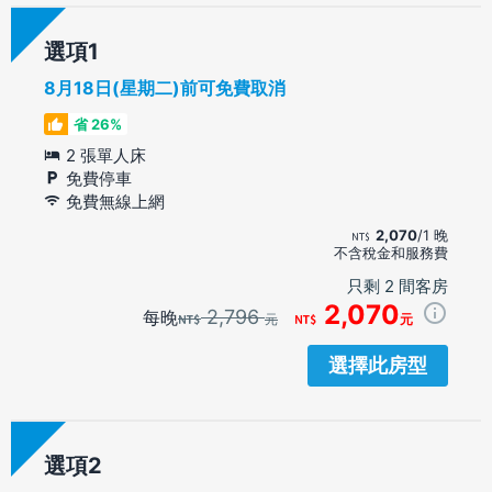
選項
8月18日(星期二)前可免費取消
省 26%
2 張單人床
免費停車
免費無線上網
2,070
/1 晚
不含稅金和服務費
只剩 2 間客房
2,070
2,796
每晚
元
元
選擇此房型
選項