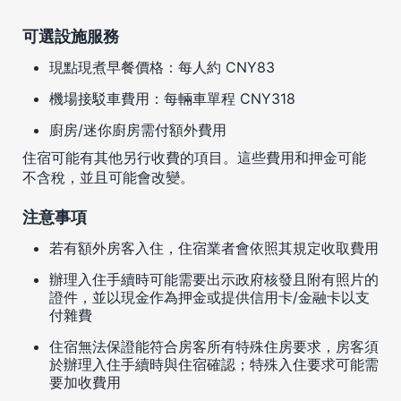
可選設施服務
現點現煮早餐價格：每人約 CNY83
機場接駁車費用：每輛車單程 CNY318
廚房/迷你廚房需付額外費用
住宿可能有其他另行收費的項目。這些費用和押金可能
不含稅，並且可能會改變。
注意事項
若有額外房客入住，住宿業者會依照其規定收取費用
辦理入住手續時可能需要出示政府核發且附有照片的
證件，並以現金作為押金或提供信用卡/金融卡以支
付雜費
住宿無法保證能符合房客所有特殊住房要求，房客須
於辦理入住手續時與住宿確認；特殊入住要求可能需
要加收費用