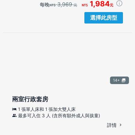
1,984
3,969
每晚
元
元
選擇此房型
14+
兩室行政套房
1 張單人床和 1 張加大雙人床
最多可入住 3 人 (含所有額外成人與孩童)
詳情