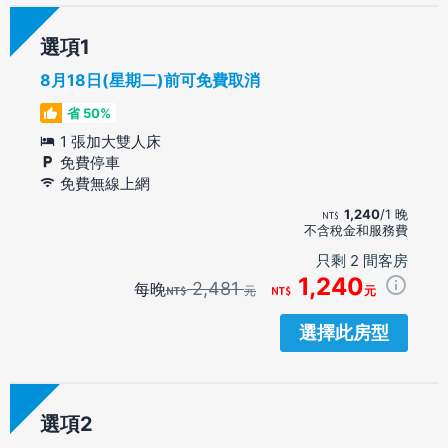
選項
8月18日(星期二)前可免費取消
省 50%
1 張加大雙人床
免費停車
免費無線上網
1,240
/1 晚
不含稅金和服務費
只剩 2 間客房
1,240
2,481
每晚
元
元
選擇此房型
選項