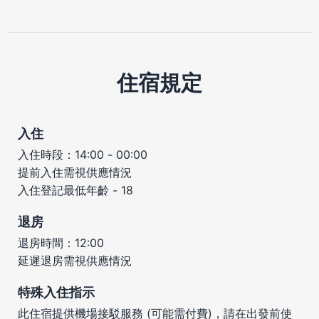
住宿規定
入住
入住時段：14:00 - 00:00
提前入住需視供應情況
入住登記最低年齡 - 18
退房
退房時間：12:00
延遲退房需視供應情況
特殊入住指示
此住宿提供機場接駁服務 (可能需付費)，請在出發前使