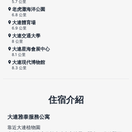
5.7 公里
老虎灘海洋公園
6.8 公里
大連體育場
6.9 公里
大連交通大學
8 公里
大連星海會展中心
8.1 公里
大連現代博物館
8.3 公里
住宿介紹
大連雅泰服務公寓
靠近大連植物園