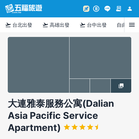
contract
person
rocket_launch
B
menu
flight_takeoff
flight_takeoff
flight_takeoff
台北出發
高雄出發
台中出發
自由行
大連雅泰服務公寓(Dalian
Asia Pacific Service
Apartment)