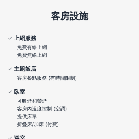
客房設施
上網服務
免費有線上網
免費無線上網
主題飯店
客房餐點服務 (有時間限制)
臥室
可吸煙和禁煙
客房內溫度控制 (空調)
提供床單
折疊床/加床 (付費)
浴室