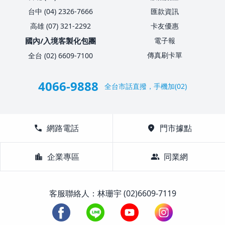
台中 (04) 2326-7666
匯款資訊
高雄 (07) 321-2292
卡友優惠
國內/入境客製化包團
電子報
傳真刷卡單
全台 (02) 6609-7100
4066-9888
全台市話直撥，手機加(02)
call
網路電話
location_on
門市據點
location_city
企業專區
group
同業網
客服聯絡人：林珊宇 (02)6609-7119