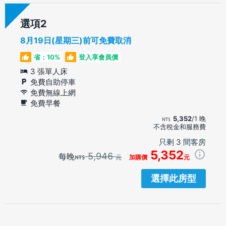
選項
8月19日(星期三)前可免費取消
省：10%
登入享會員價
3 張單人床
免費自助停車
免費無線上網
免費早餐
5,352
/1 晚
不含稅金和服務費
只剩 3 間客房
5,352
5,946
每晚
元
加購價
元
選擇此房型