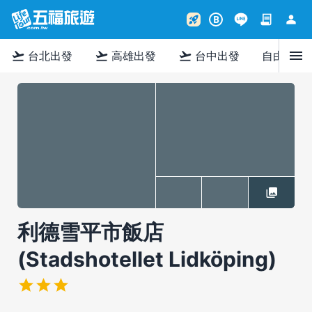
contract
person
rocket_launch
B
menu
flight_takeoff
flight_takeoff
flight_takeoff
台北出發
高雄出發
台中出發
自由行
利德雪平市飯店
(Stadshotellet Lidköping)