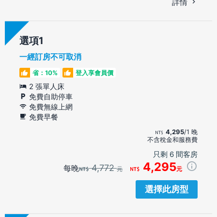
詳情
選項
一經訂房不可取消
省：10%
登入享會員價
2 張單人床
免費自助停車
免費無線上網
免費早餐
4,295
/1 晚
不含稅金和服務費
只剩 6 間客房
4,295
4,772
每晚
元
元
選擇此房型