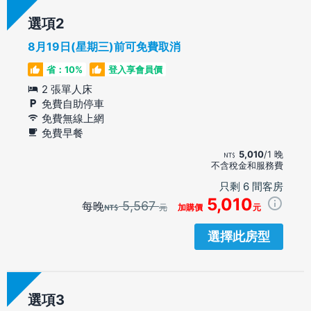
選項
8月19日(星期三)前可免費取消
省：10%
登入享會員價
2 張單人床
免費自助停車
免費無線上網
免費早餐
5,010
/1 晚
不含稅金和服務費
只剩 6 間客房
5,010
5,567
每晚
元
加購價
元
選擇此房型
選項