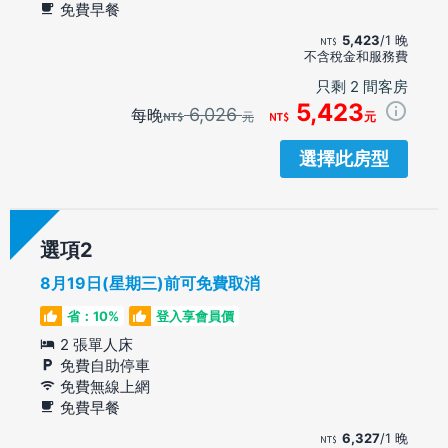
免費早餐
5,423
/1 晚
不含稅金和服務費
只剩 2 間客房
5,423
6,026
每晚
元
元
選擇此房型
選項
8月19日(星期三)前可免費取消
省：10%
登入享會員價
2 張單人床
免費自助停車
免費無線上網
免費早餐
6,327
/1 晚