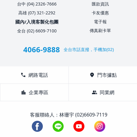
台中 (04) 2326-7666
匯款資訊
高雄 (07) 321-2292
卡友優惠
國內/入境客製化包團
電子報
傳真刷卡單
全台 (02) 6609-7100
4066-9888
全台市話直撥，手機加(02)
call
網路電話
location_on
門市據點
location_city
企業專區
group
同業網
客服聯絡人：林珊宇 (02)6609-7119