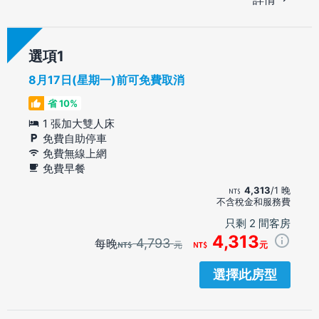
選項
8月17日(星期一)前可免費取消
省 10%
1 張加大雙人床
免費自助停車
免費無線上網
免費早餐
4,313
/1 晚
不含稅金和服務費
只剩 2 間客房
4,313
4,793
每晚
元
元
選擇此房型