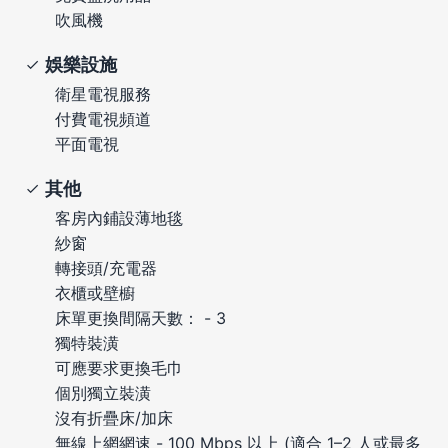
吹風機
娛樂設施
衛星電視服務
付費電視頻道
平面電視
其他
客房內鋪設薄地毯
紗窗
轉接頭/充電器
衣櫃或壁櫥
床單更換間隔天數： - 3
獨特裝潢
可應要求更換毛巾
個別獨立裝潢
沒有折疊床/加床
無線上網網速 - 100 Mbps 以上 (適合 1–2 人或最多