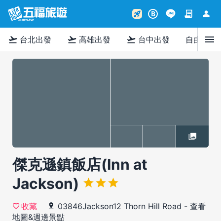
contract
person
rocket_launch
B
menu
flight_takeoff
flight_takeoff
flight_takeoff
台北出發
高雄出發
台中出發
自由行
傑克遜鎮飯店(Inn at
Jackson)
03846Jackson12 Thorn Hill Road
-
查看
收藏
地圖&週邊景點