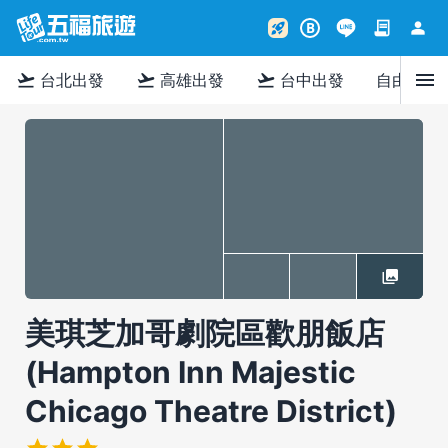
contract
person
rocket_launch
B
menu
flight_takeoff
flight_takeoff
flight_takeoff
台北出發
高雄出發
台中出發
自由行
美琪芝加哥劇院區歡朋飯店
(Hampton Inn Majestic
Chicago Theatre District)