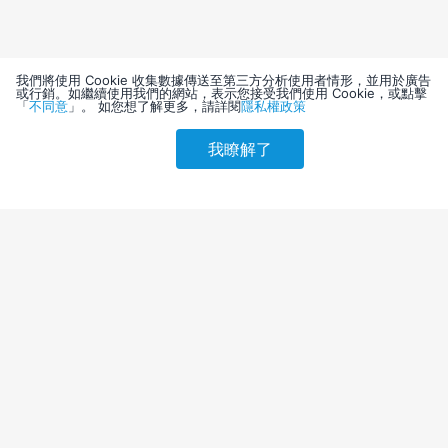
我們將使用 Cookie 收集數據傳送至第三方分析使用者情形，並用於廣告
或行銷。如繼續使用我們的網站，表示您接受我們使用 Cookie，或點擊
「
不同意
」。 如您想了解更多，請詳閱
隱私權政策
我瞭解了
請選擇其他入住日