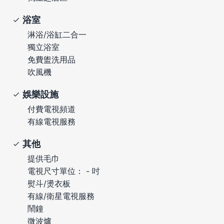
浴室
淋浴/浴缸二合一
獨立浴室
免費盥洗用品
吹風機
娛樂設施
付費電視頻道
有線電視服務
其他
提供毛巾
電視尺寸單位： - 吋
熨斗/燙衣板
有線/衛星電視服務
鬧鐘
微波爐