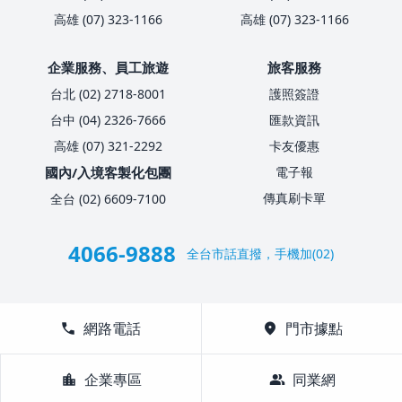
高雄 (07) 323-1166
高雄 (07) 323-1166
企業服務、員工旅遊
旅客服務
台北 (02) 2718-8001
護照簽證
台中 (04) 2326-7666
匯款資訊
高雄 (07) 321-2292
卡友優惠
國內/入境客製化包團
電子報
傳真刷卡單
全台 (02) 6609-7100
4066-9888
全台市話直撥，手機加(02)
call
網路電話
location_on
門市據點
location_city
企業專區
group
同業網