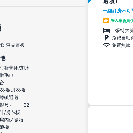
選項
一經訂房不可
登入享會員
施
1 張特大
免費自助
免費無線
CD 液晶電視
他
有折疊床/加床
供毛巾
台
衣機/烘衣機
障礙通道
視尺寸： - 32
斗/燙衣板
房內保險箱
碗機