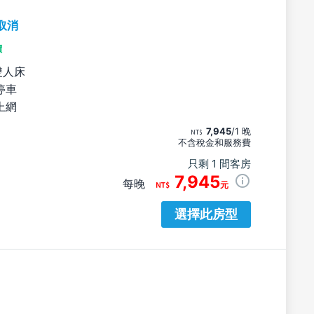
取消
價
雙人床
停車
上網
7,945
/1 晚
不含稅金和服務費
只剩 1 間客房
7,945
每晚
元
選擇此房型