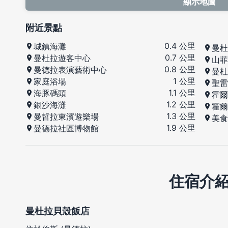
顯示地圖
附近景點
0.4 公里
城鎮海灘
曼杜
0.7 公里
曼杜拉遊客中心
山菲
0.8 公里
曼德拉表演藝術中心
曼杜
1 公里
家庭浴場
聖雷
1.1 公里
海豚碼頭
霍爾
1.2 公里
銀沙海灘
霍爾
1.3 公里
曼哲拉東濱遊樂場
美食
1.9 公里
曼德拉社區博物館
住宿介
曼杜拉貝殼飯店