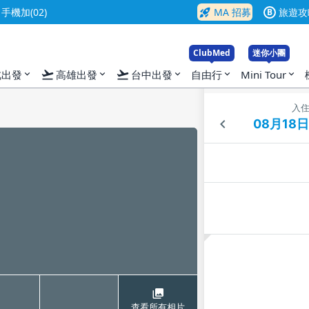
rocket_launch
機加(02)
MA 招募
旅遊攻
B
ClubMed
迷你小團
flight_takeoff
flight_takeoff
北出發
高雄出發
台中出發
自由行
Mini Tour
expand_more
expand_more
expand_more
expand_more
expand_more
入
查看所有相片