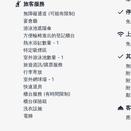
旅客服務
停
無障礙通道 (可能有限制)
宴會廳
免
游泳池遮陽傘
上
方便輪椅進出的登記櫃台
熱水浴缸數量 - 1
免
特定吸煙區
其
室外游泳池數量 - 1
旅遊資訊/購票服務
無
行李寄放
附
室外網球場 - 1
附
快速退房
附
櫃台服務 (有時間限制)
鄰
櫃台保險箱
客
洗衣設施
電梯
應