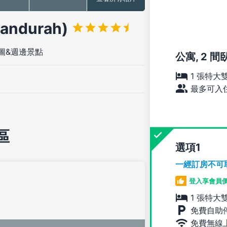
andurah)
圖&週邊景點
公寓, 2 間
1 張特大
最多可入住
區
選項
一經訂房不可
登入享會員
1 張特大
免費自助
免費無線