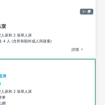
3+
臥室
雙人床和 2 張單人床
 4 人 (含所有額外成人與孩童)
詳情
取消
價
雙人床和 2 張單人床
停車
上網