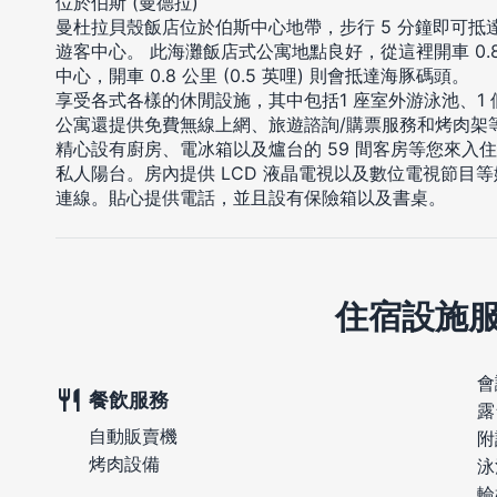
位於伯斯 (曼德拉)
曼杜拉貝殼飯店位於伯斯中心地帶，步行 5 分鐘即可抵
遊客中心。 此海灘飯店式公寓地點良好，從這裡開車 0.8 
中心，開車 0.8 公里 (0.5 英哩) 則會抵達海豚碼頭。
享受各式各樣的休閒設施，其中包括1 座室外游泳池、1 
公寓還提供免費無線上網、旅遊諮詢/購票服務和烤肉架
精心設有廚房、電冰箱以及爐台的 59 間客房等您來入
私人陽台。房內提供 LCD 液晶電視以及數位電視節目
連線。貼心提供電話，並且設有保險箱以及書桌。
住宿設施
會
餐飲服務
露
自動販賣機
附
烤肉設備
泳
輪