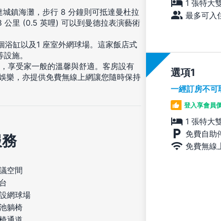
1 張特大
達城鎮海灘，步行 8 分鐘則可抵達曼杜拉
最多可入住
公里 (0.5 英哩) 可以到曼德拉表演藝術
個浴缸以及1 座室外網球場。這家飯店式
等設施。
住，享受家一般的溫馨與舒適。客房設有
選項
等娛樂，亦提供免費無線上網讓您隨時保持
一經訂房不可
登入享會員
1 張特大
免費自助
服務
免費無線
議空間
台
設網球場
池躺椅
椅通道