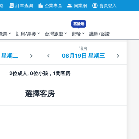
account_circle
contract
location_city
group
略
訂單查詢
企業專區
同業網
會員登入
基隆港
機票
訂房/票券
台灣旅遊
郵輪
護照/簽證
expand_more
expand_more
expand_more
expand_more
住
退房
2位成人, 0位小孩，1間客房
選擇客房