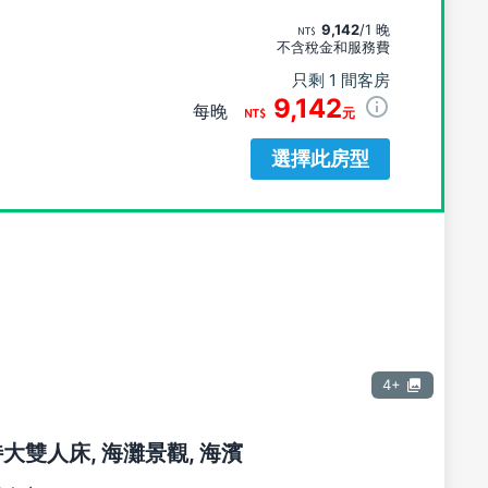
9,142
/1 晚
不含稅金和服務費
只剩 1 間客房
9,142
每晚
元
選擇此房型
4+
張特大雙人床, 海灘景觀, 海濱