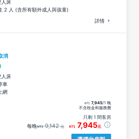
雙人床
 2 人 (含所有額外成人與孩童)
詳情
取消
價
雙人床
停車
上網
7,945
/1 晚
不含稅金和服務費
只剩 1 間客房
7,945
9,142
每晚
元
元