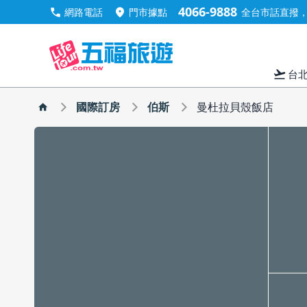
4066-9888
call
location_on
網路電話
門市據點
全台市話直撥，手
flight_takeoff
台
國際訂房
伯斯
曼杜拉貝殼飯店