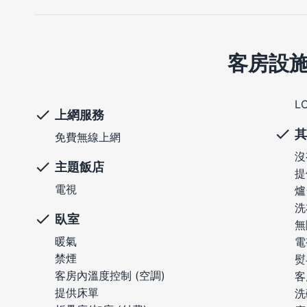
客房設
L
上網服務
其
免費無線上網
沒
主題飯店
提
電視
爐
洗
臥室
無
暖氣
電
禁煙
熨
客房內溫度控制 (空調)
客
提供床單
洗