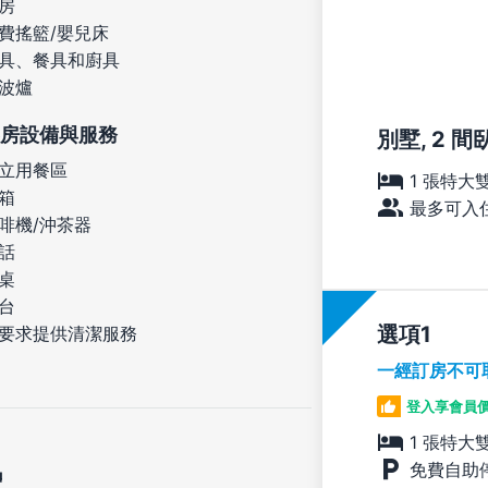
房
費搖籃/嬰兒床
具、餐具和廚具
波爐
房設備與服務
別墅, 2 間
立用餐區
1 張特大
箱
最多可入住
啡機/沖茶器
話
桌
台
選項
要求提供清潔服務
一經訂房不可
登入享會員
1 張特大
免費自助
定