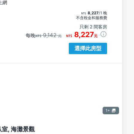
上網
8,227
/1 晚
不含稅金和服務費
只剩 2 間客房
8,227
9,142
每晚
元
元
選擇此房型
1+
臥室, 海灘景觀