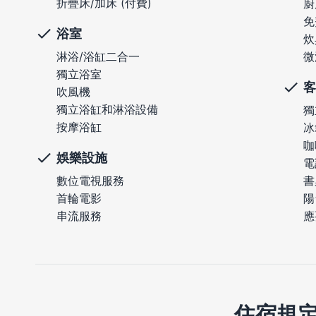
折疊床/加床 (付費)
廚
免
浴室
炊
淋浴/浴缸二合一
微
獨立浴室
客
吹風機
獨立浴缸和淋浴設備
獨
按摩浴缸
冰
咖
娛樂設施
電
數位電視服務
書
首輪電影
陽
串流服務
應
住宿規