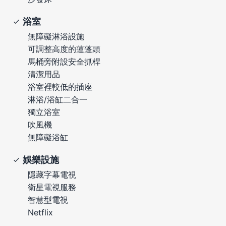
浴室
無障礙淋浴設施
可調整高度的蓮蓬頭
馬桶旁附設安全抓桿
清潔用品
浴室裡較低的插座
淋浴/浴缸二合一
獨立浴室
吹風機
無障礙浴缸
娛樂設施
隱藏字幕電視
衛星電視服務
智慧型電視
Netflix